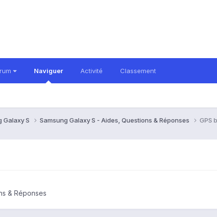
orum
Naviguer
Activité
Classement
 Galaxy S
Samsung Galaxy S - Aides, Questions & Réponses
GPS b
ons & Réponses