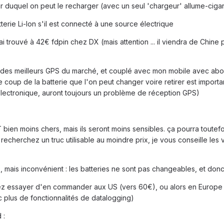
tir duquel on peut le recharger (avec un seul 'chargeur' allume-ciga
tterie Li-Ion s'il est connecté à une source électrique
je l'ai trouvé à 42€ fdpin chez DX (mais attention ... il viendra de Chine
ité des meilleurs GPS du marché, et couplé avec mon mobile avec abo 3G
e coup de la batterie que l'on peut changer voire retirer est importa
 électronique, auront toujours un problème de réception GPS)
bien moins chers, mais ils seront moins sensibles. ça pourra toutefo
 recherchez un truc utilisable au moindre prix, je vous conseille les
ts, mais inconvénient : les batteries ne sont pas changeables, et do
vez essayer d'en commander aux US (vers 60€), ou alors en Europe
 plus de fonctionnalités de datalogging)
 :