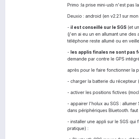
Primo :la prise mini-usb n'est pas 
Deuxio : android (en v2.2.1 sur mon
-
il est conseillé sur le SGS
(et u
(j'en ai eu un en allumant une des 
téléphone reste allumé ou en veille
-
les applis finales ne sont pas
demande par contre le GPS intégré, 
après pour le faire fonctionner la pr
- charger la batterie du récepteur 
- activer les positions fictives (m
- appairer l'holux au SGS : allumer
dans périphériques Bluetooth. faut
- installer une appli sur le SGS qui
pratique) :