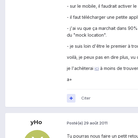
- sur le mobile, il faudrait active
- il faut télécharger une petite ap
- j'ai vu que ça marchait dans 90% 
du "mock location".
- je suis loin d'être le premier à t
voilà, je peux pas en dire plus, vu 
je l'achèterai
ici
à moins de trouver 
a+
Citer
yHo
Posté(e)
29 août 2011
Tu pourras nous faire un petit reto