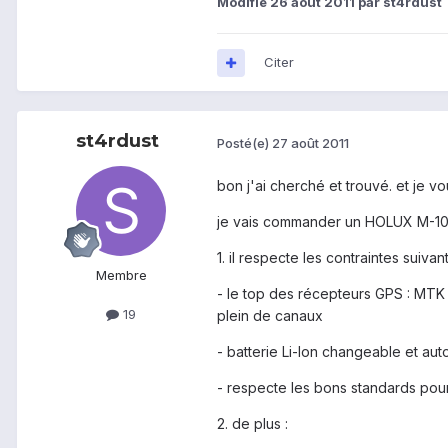
Modifié
26 août 2011
par st4rdust
Citer
st4rdust
Posté(e)
27 août 2011
bon j'ai cherché et trouvé. et je v
je vais commander un HOLUX M-100
1. il respecte les contraintes suivant
Membre
- le top des récepteurs GPS : MTK M
19
plein de canaux
- batterie Li-Ion changeable et a
- respecte les bons standards pour
2. de plus :