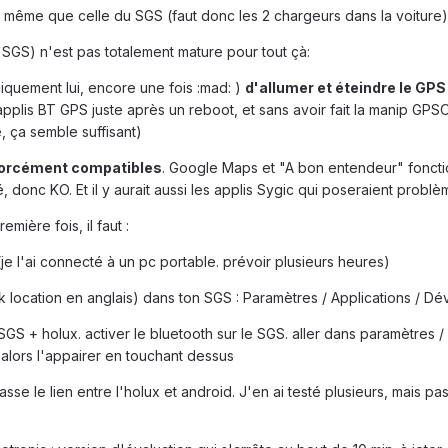
la même que celle du SGS (faut donc les 2 chargeurs dans la voiture)
 SGS) n'est pas totalement mature pour tout çà:
niquement lui, encore une fois :mad: )
d'allumer et éteindre le GP
applis BT GPS juste après un reboot, et sans avoir fait la manip GPSOn
, ça semble suffisant)
 forcément compatibles
. Google Maps et "A bon entendeur" fonction
donc KO. Et il y aurait aussi les applis Sygic qui poseraient problèm
emière fois, il faut :
(je l'ai connecté à un pc portable. prévoir plusieurs heures)
ock location en anglais) dans ton SGS : Paramètres / Applications / D
 SGS + holux. activer le bluetooth sur le SGS. aller dans paramètres /
 alors l'appairer en touchant dessus
 fasse le lien entre l'holux et android. J'en ai testé plusieurs, mais 