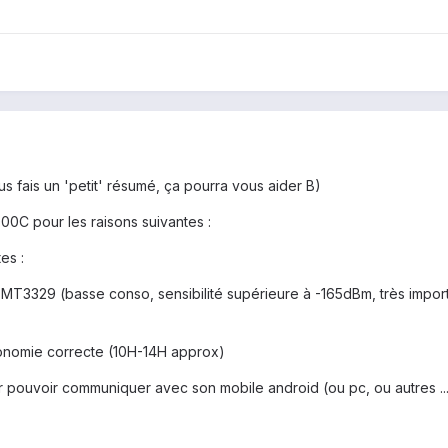
ous fais un 'petit' résumé, ça pourra vous aider B)
0C pour les raisons suivantes :
es :
T3329 (basse conso, sensibilité supérieure à -165dBm, très importan
utonomie correcte (10H-14H approx)
 pouvoir communiquer avec son mobile android (ou pc, ou autres ...