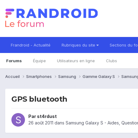
Frandroid - Actualité
Rubriques du site
Sections du f
Forums
Équipe
Utilisateurs en ligne
Clubs
Accueil
Smartphones
Samsung
Gamme Galaxy S
Samsung
GPS bluetooth
Par
st4rdust
26 août 2011
dans
Samsung Galaxy S - Aides, Questi