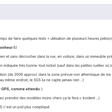
e temps de faire quelques tests + utilisation de plusieurs heures piéton
bonheur
B)
en et sans décrocher dans la rue, en voiture, dans un immeuble près 
ion indiquée très bonne. tout nickel (sauf dans les petites ruelles où
igation (de 2006 approx) dans la zone prévue non athermique de ma 
au même endroit, le SGS lui ne capte jamais rien ...)
ur GPS, comme attendu
:)
z prendre des modèles moins chers ça le fera c évident ...)
S c'est un poil plus compliqué.