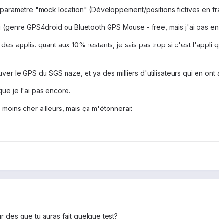
r le paramètre "mock location" (Développement/positions fictives en fr
pli (genre GPS4droid ou Bluetooth GPS Mouse - free, mais j'ai pas enc
des applis. quant aux 10% restants, je sais pas trop si c'est l'appli 
rouver le GPS du SGS naze, et ya des milliers d'utilisateurs qui en on
que je l'ai pas encore.
moins cher ailleurs, mais ça m'étonnerait
ur des que tu auras fait quelque test?