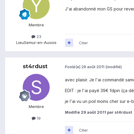
J'ai abandonné mon GS pour reveni
Membre
23
Lieu
Semur-en-Auxois
Citer
st4rdust
Posté(e)
29 août 2011
(modifié)
avec plaisir. Je l'ai commandé same
EDIT : je l'ai payé 39€ fdpin (ça 
je l'ai vu un poil moins cher sur e
Membre
Modifié
29 août 2011
par st4rdust
19
Citer