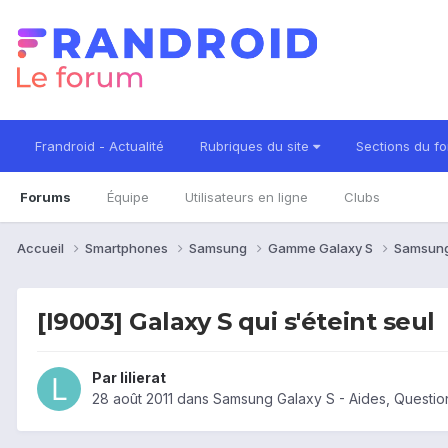
Frandroid - Actualité
Rubriques du site
Sections du f
Forums
Équipe
Utilisateurs en ligne
Clubs
Accueil
Smartphones
Samsung
Gamme Galaxy S
Samsung
[I9003] Galaxy S qui s'éteint seul
Par
lilierat
28 août 2011
dans
Samsung Galaxy S - Aides, Questi