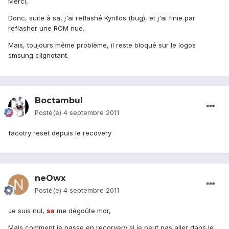
Merci,
Donc, suite à sa, j'ai reflashé Kyrillos (bug), et j'ai finie par
reflasher une ROM nue.
Mais, toujours même problème, il reste bloqué sur le logos
smsung clignotant.
Boctambul
Posté(e)
4 septembre 2011
facotry reset depuis le recovery
neOwx
Posté(e)
4 septembre 2011
Je suis nul,
sa
me dégoûte mdr,
Mais comment je passe en recorvery si je peut pas aller dans le