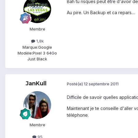
Bah tu risques peut être d'avoir d
Au pire. Un Backup et ca repars....
Membre
1,8k
Marque:
Google
Modèle:
Pixel 3 64Go
Just Black
JanKull
Posté(e)
12 septembre 2011
Difficile de savoir quelles applicat
Maintenant je te conseille d'aller v
téléphone.
Membre
95