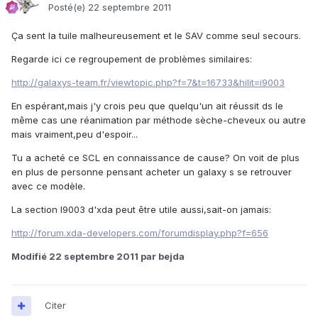
Posté(e)
22 septembre 2011
Ça sent la tuile malheureusement et le SAV comme seul secours.
Regarde ici ce regroupement de problèmes similaires:
http://galaxys-team.fr/viewtopic.php?f=7&t=16733&hilit=i9003
En espérant,mais j'y crois peu que quelqu'un ait réussit ds le
même cas une réanimation par méthode sèche-cheveux ou autre
mais vraiment,peu d'espoir...
Tu a acheté ce SCL en connaissance de cause? On voit de plus
en plus de personne pensant acheter un galaxy s se retrouver
avec ce modèle.
La section I9003 d'xda peut être utile aussi,sait-on jamais:
http://forum.xda-developers.com/forumdisplay.php?f=656
Modifié
22 septembre 2011
par bejda
Citer