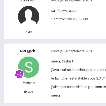
Posté(e)
26 septembre 2011
samfirmware.com
Sent from my GT-I9000
Invité
sergek
Posté(e)
26 septembre 2011
merci, flashé !!
j'avais utilisé launcher pro un peti
le launcher est il stable sous 2.3.5?
Membre
j'aimerais customisé un peu mon te
295
merci