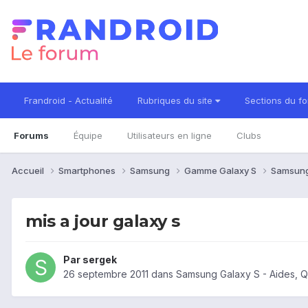
Frandroid - Actualité
Rubriques du site
Sections du f
Forums
Équipe
Utilisateurs en ligne
Clubs
Accueil
Smartphones
Samsung
Gamme Galaxy S
Samsung
mis a jour galaxy s
Par
sergek
26 septembre 2011
dans
Samsung Galaxy S - Aides, 