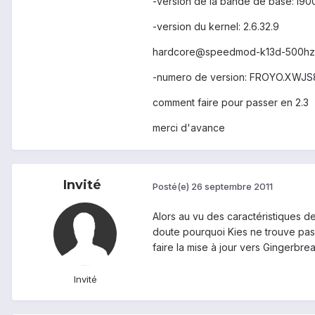
-version de la bande de base: I9
-version du kernel: 2.6.32.9
hardcore@speedmod-k13d-500h
-numero de version: FROYO.XWJS
comment faire pour passer en 2.3
merci d'avance
Invité
Posté(e)
26 septembre 2011
Alors au vu des caractéristiques d
doute pourquoi Kies ne trouve pas d
faire la mise à jour vers Gingerbr
Invité