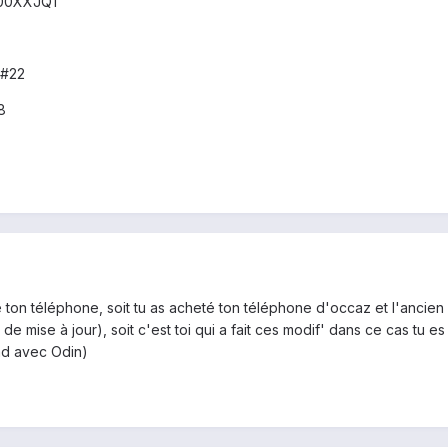
000XXJQ1
z#22
8
e ton téléphone, soit tu as acheté ton téléphone d'occaz et l'ancien
e mise à jour), soit c'est toi qui a fait ces modif' dans ce cas tu e
ead avec Odin)