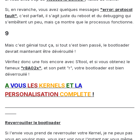
Si, en revanche, vous avez quelques messages
"error: protocol
fault"
, c'est parfait, il s'agit juste du reboot et du debugging qui
s'embêtent un peu, mais ça montre que le processus fonctionne.
9
Mais c'est génial tout ça, si tout s'est bien passé, le bootloader
devrait maintenant être dévérouillé !
Vérifiez donc une fois encore avec S1tool, et si vous obtenez le
fameux
"r8A02x"
, et son petit "r", votre bootloader est bien
déverrouilé !
A
VOUS
LES
KERNELS
ET
LA
PERSONALISATION
COMPLETE
!
_____________________________________________________________________
______
Reverrouiller le bootloader
Si l'envie vous prend de reverrouiler votre Kernel, je ne peux pas
vous en vouloir mais, vous irez voir pour l'instant par vous même