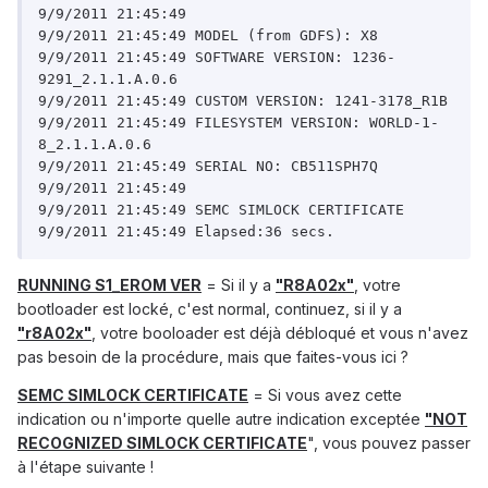
9/9/2011 21:45:49

9/9/2011 21:45:49 MODEL (from GDFS): X8

9/9/2011 21:45:49 SOFTWARE VERSION: 1236-
9291_2.1.1.A.0.6

9/9/2011 21:45:49 CUSTOM VERSION: 1241-3178_R1B

9/9/2011 21:45:49 FILESYSTEM VERSION: WORLD-1-
8_2.1.1.A.0.6

9/9/2011 21:45:49 SERIAL NO: CB511SPH7Q

9/9/2011 21:45:49

9/9/2011 21:45:49 SEMC SIMLOCK CERTIFICATE

RUNNING S1_EROM VER
= Si il y a
"R8A02x"
, votre
bootloader est locké, c'est normal, continuez, si il y a
"r8A02x"
, votre booloader est déjà débloqué et vous n'avez
pas besoin de la procédure, mais que faites-vous ici ?
SEMC SIMLOCK CERTIFICATE
= Si vous avez cette
indication ou n'importe quelle autre indication exceptée
"NOT
RECOGNIZED SIMLOCK CERTIFICATE
", vous pouvez passer
à l'étape suivante !