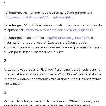
1
Téléchargez les fichiers nécessaires au déverrouillage ici :
http://www.mediafire.com/?96uaaphpvscg98o
Téléchargez "s1tool" l'outil de vérification des caractéristiques du
téléphone ici :
http://www.mediafire.com/?y261ezyy9gozyu9
Téléchargez "Flashtool" ici :
http://androxyde.github.com/
, et
installez le : lancez le .exe et éxectuez la décompression
automatique dans un nouveau dossier propre que vous garderez
ouvert pour utiliser Flashtool par la suite.
2
Allez dans votre dossier Flashtool fraichement créé, puis dans le
dossier "drivers" et lancez "ggsetup-2.2.0.10.exe" pour installer le
"Gordon's Gate". Redémarrez votre ordinateur pour bien terminer
l'installation.
3
Verifiez dans les processus de l'ordinateur (Ctrl+shift+esc, puis
onglet "processus"), qu'aucun "adb.exe" n'est actif, sinon,