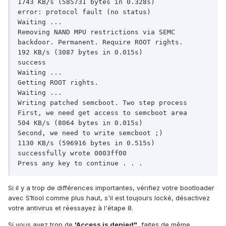
1743 KB/s (585731 bytes in 0.328s)

error: protocol fault (no status)

Waiting ...

Removing NAND MPU restrictions via SEMC 
backdoor. Permanent. Require ROOT rights.

192 KB/s (3087 bytes in 0.015s)

success

Waiting ...

Getting ROOT rights.

Waiting ...

Writing patched semcboot. Two step process

First, we need get access to semcboot area

504 KB/s (8064 bytes in 0.015s)

Second, we need to write semcboot ;)

1130 KB/s (596916 bytes in 0.515s)

successfully wrote 0003ff00

Si il y a trop de différences importantes, vérifiez votre bootloader
avec S1tool comme plus haut, s'il est toujours locké, désactivez
votre antivirus et réessayez à l'étape 8.
Si vous avez trop de
'Access is denied"
, faites de même.