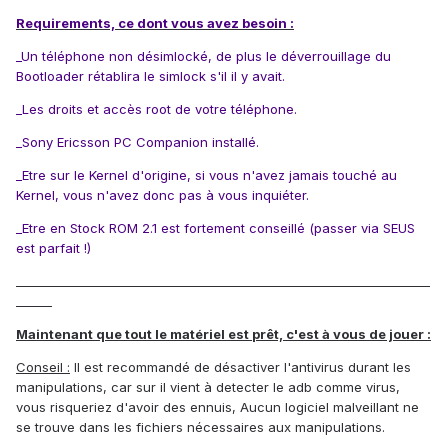
Requirements, ce dont vous avez besoin :
_Un téléphone non désimlocké, de plus le déverrouillage du
Bootloader rétablira le simlock s'il il y avait.
_Les droits et accès root de votre téléphone.
_Sony Ericsson PC Companion installé.
_Etre sur le Kernel d'origine, si vous n'avez jamais touché au
Kernel, vous n'avez donc pas à vous inquiéter.
_Etre en Stock ROM 2.1 est fortement conseillé (passer via SEUS
est parfait !)
_____________________________________________________________________
______
Maintenant que tout le matériel est prêt, c'est à vous de jouer :
Conseil :
Il est recommandé de désactiver l'antivirus durant les
manipulations, car sur il vient à detecter le adb comme virus,
vous risqueriez d'avoir des ennuis, Aucun logiciel malveillant ne
se trouve dans les fichiers nécessaires aux manipulations.