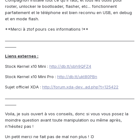
Compagnon installe tout ce qu'il faut, et tous les outils pour
rooter, unlocker le bootloader, flasher, etc... fonctionnent
parfaitement et le téléphone est bien reconnu en USB, en debug
et en mode flash.
**Merci à ztof pours ces informations !**
_____________________________________________________________________
______
Liens externes :
Stock Kernel x10 Mini :
http://db.tt/sbh9QFZ4
Stock Kernel x10 Mini Pro :
http://db.tt/ukt80PBn
Sujet officiel XDA :
http://forum.xda-dev...ad.php?t=125422
_____________________________________________________________________
______
Voila, je suis ouvert à vos conseils, donc si vous vous posez la
moindre question avant toute manipulation ou même après,
n'hésitez pas !
Un petit merci ne fait pas de mal non plus ! :D