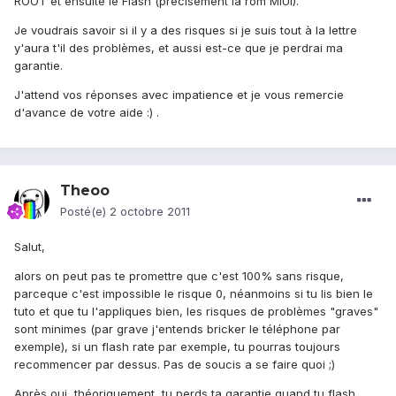
ROOT et ensuite le Flash (précisement la rom MIUI).
Je voudrais savoir si il y a des risques si je suis tout à la lettre
y'aura t'il des problèmes, et aussi est-ce que je perdrai ma
garantie.
J'attend vos réponses avec impatience et je vous remercie
d'avance de votre aide :) .
Theoo
Posté(e)
2 octobre 2011
Salut,
alors on peut pas te promettre que c'est 100% sans risque,
parceque c'est impossible le risque 0, néanmoins si tu lis bien le
tuto et que tu l'appliques bien, les risques de problèmes "graves"
sont minimes (par grave j'entends bricker le téléphone par
exemple), si un flash rate par exemple, tu pourras toujours
recommencer par dessus. Pas de soucis a se faire quoi ;)
Après oui, théoriquement, tu perds ta garantie quand tu flash,