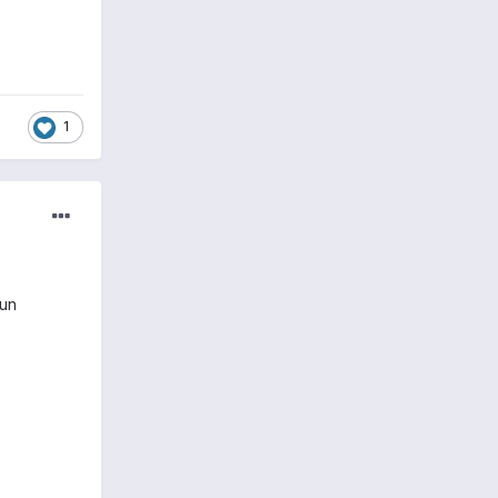
1
 un