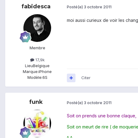
fabidesca
Posté(e)
3 octobre 2011
moi aussi curieux de voir les cha
Membre
17,9k
Lieu
Belgique
Marque:
iPhone
Modèle:
6S
Citer
funk
Posté(e)
3 octobre 2011
Soit on prends une bonne claque,
Soit on meurt de rire ( de moqueri
^_^