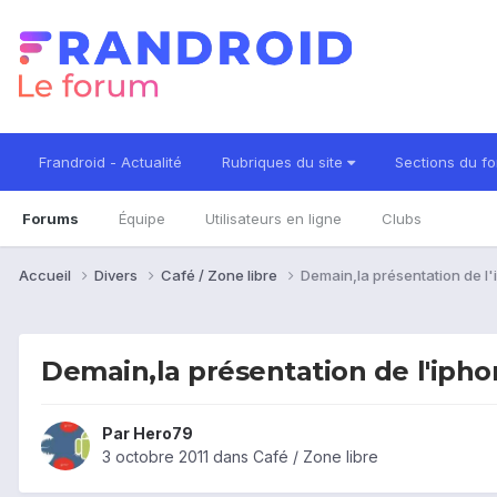
Frandroid - Actualité
Rubriques du site
Sections du f
Forums
Équipe
Utilisateurs en ligne
Clubs
Accueil
Divers
Café / Zone libre
Demain,la présentation de l'
Demain,la présentation de l'iphon
Par
Hero79
3 octobre 2011
dans
Café / Zone libre