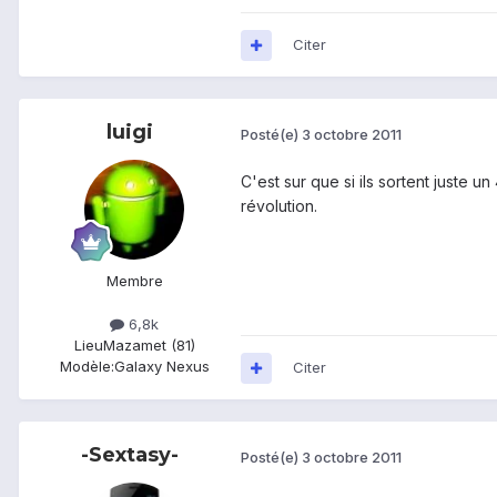
Citer
luigi
Posté(e)
3 octobre 2011
C'est sur que si ils sortent juste u
révolution.
Membre
6,8k
Lieu
Mazamet (81)
Modèle:
Galaxy Nexus
Citer
-Sextasy-
Posté(e)
3 octobre 2011