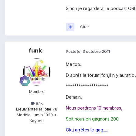
Sinon je regarderai le podcast OR
Citer
funk
Posté(e)
3 octobre 2011
Me too.
D aprés le forum ifon,il n y aurait 
********************
Membre
Demain,
8,1k
Nous perdrons 10 membres,
Lieu
Mantes la jolie 78
Modèle:
Lumia 1020 +
Soit nous en gagnons 200
Keyone
Ok,j arrétes le gag.....