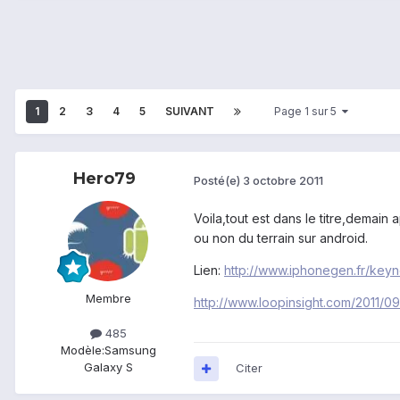
1
2
3
4
5
SUIVANT
Page 1 sur 5
Hero79
Posté(e)
3 octobre 2011
Voila,tout est dans le titre,demain
ou non du terrain sur android.
Lien:
http://www.iphonegen.fr/keyn
Membre
http://www.loopinsight.com/2011/
485
Modèle:
Samsung
Galaxy S
Citer