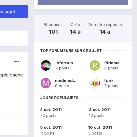
e sujet
Réponses
Créé
Dernière réponse
101
14 a
14 a
TOP FORUMEURS SUR CE SUJET
Infernus
Ridame
9 posts
8 posts
 Apple gagne
medmed12
funk
8 posts
7 posts
JOURS POPULAIRES
4 oct. 2011
3 oct. 2011
72 posts
12 posts
5 oct. 2011
10 oct. 2011
11 posts
3 posts