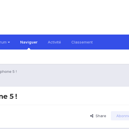
orum
Naviguer
Activité
Classement
iphone 5 !
e 5 !
Share
Abonn