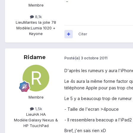
Membre
8,1k
Lieu
Mantes la jolie 78
Modèle:
Lumia 1020 +
Keyone
Citer
Ridame
Posté(e)
3 octobre 2011
D'après les rumeurs y aura l'iPhone
Le 4s aura la même forme factor q
téléphone Apple pour pas trop che
Membre
Le 5 y a beaucoup trop de rumeur
1,5k
- Taille de l'ecran >4pouce
Lieu
HA HA
- Il ressemblera beacoup a l'iPad2 (
Modèle:
Galaxy Nexus &
HP TouchPad
Bref, j'en sais rien xD