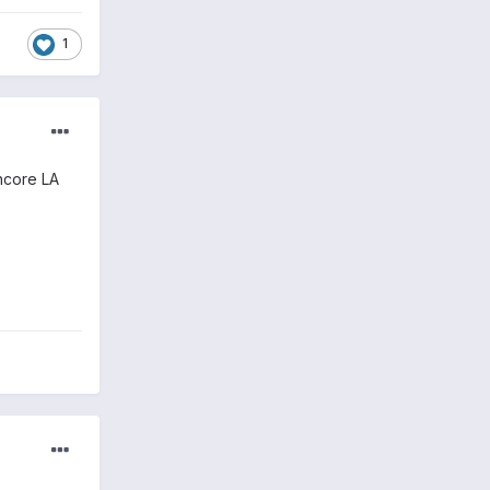
1
encore LA