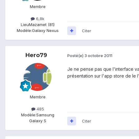
Membre
6,8k
Lieu
Mazamet (81)
Modèle:
Galaxy Nexus
Citer
Hero79
Posté(e)
3 octobre 2011
Je ne pense pas que l'interface va 
présentation sur l'app store de le l
Membre
485
Modèle:
Samsung
Galaxy S
Citer