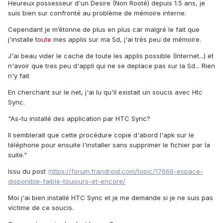
Heureux possesseur d'un Desire (Non Rooté) depuis 1.5 ans, je
suis bien sur confronté au problème de mémoire interne.
Cependant je m’étonne de plus en plus car malgré le fait que
j'installe to
ute
mes applis sur ma Sd, j'ai très peu de mémoire.
J'ai beau vider le cache de toute les applis possible (Internet...) et
n'avoir que tres peu d'appli qui ne se deplace pas sur la Sd... Rien
n'y fait
En cherchant sur le net, j'ai lu qu'il existait un soucis avec Htc
Sync.
"As-tu installé des application par HTC Sync?
Il semblerait que cette procédure copie d'abord l'apk sur le
téléphone pour ensuite l'installer sans supprimer le fichier par la
suite."
Issu du post :
https://forum.frandroid.com/topic/17666-espace-
disponible-faible-toujours-et-encore/
Moi j'ai bien installé HTC Sync et je me demande si je ne suis pas
victime de ce soucis.