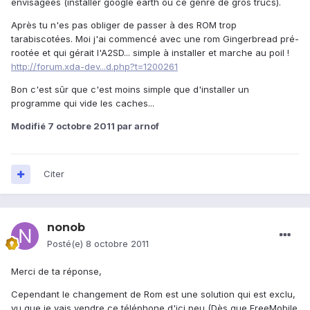
envisagées (installer google earth ou ce genre de gros trucs).
Après tu n'es pas obliger de passer à des ROM trop
tarabiscotées. Moi j'ai commencé avec une rom Gingerbread pré-
rootée et qui gérait l'A2SD... simple à installer et marche au poil !
http://forum.xda-dev...d.php?t=1200261
Bon c'est sûr que c'est moins simple que d'installer un
programme qui vide les caches...
Modifié
7 octobre 2011
par arnof
Citer
nonob
Posté(e)
8 octobre 2011
Merci de ta réponse,
Cependant le changement de Rom est une solution qui est exclu,
vu que je vais vendre ce téléphone d'ici peu (Dès que FreeMobile