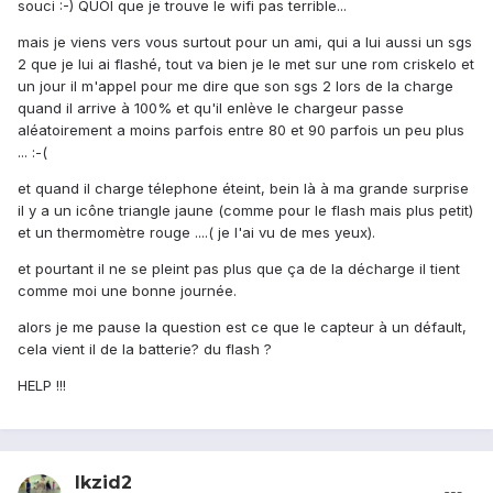
souci :-) QUOI que je trouve le wifi pas terrible...
mais je viens vers vous surtout pour un ami, qui a lui aussi un sgs
2 que je lui ai flashé, tout va bien je le met sur une rom criskelo et
un jour il m'appel pour me dire que son sgs 2 lors de la charge
quand il arrive à 100% et qu'il enlève le chargeur passe
aléatoirement a moins parfois entre 80 et 90 parfois un peu plus
... :-(
et quand il charge télephone éteint, bein là à ma grande surprise
il y a un icône triangle jaune (comme pour le flash mais plus petit)
et un thermomètre rouge ....( je l'ai vu de mes yeux).
et pourtant il ne se pleint pas plus que ça de la décharge il tient
comme moi une bonne journée.
alors je me pause la question est ce que le capteur à un défault,
cela vient il de la batterie? du flash ?
HELP !!!
lkzid2