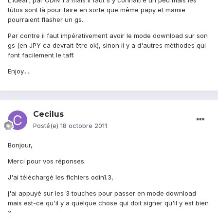
L'idéal ; par ODIN 1.3 mais il faut s'y connaitre un peu mais les
tûtos sont là pour faire en sorte que même papy et mamie
pourraient flasher un gs.
Par contre il faut impérativement avoir le mode download sur son
gs (en JPY ca devrait être ok), sinon il y a d'autres méthodes qui
font facilement le taff.
Enjoy.....
Cecilus
Posté(e)
18 octobre 2011
Bonjour,
Merci pour vos réponses.
J'ai téléchargé les fichiers odin1.3,
j'ai appuyé sur les 3 touches pour passer en mode download
mais est-ce qu'il y a quelque chose qui doit signer qu'il y est bien
?