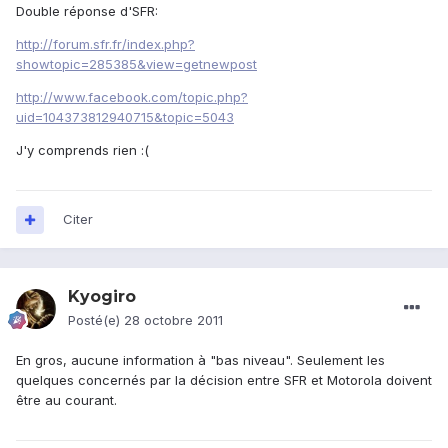
Double réponse d'SFR:
http://forum.sfr.fr/index.php?
showtopic=285385&view=getnewpost
http://www.facebook.com/topic.php?
uid=104373812940715&topic=5043
J'y comprends rien :(
Citer
Kyogiro
Posté(e)
28 octobre 2011
En gros, aucune information à "bas niveau". Seulement les
quelques concernés par la décision entre SFR et Motorola doivent
être au courant.