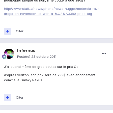
Bootloader bloqué ou non, il ne coûtera que 380£ !
http://www.stuff.tv/news/phone/news-nugget/motorola-razr-
drops-on-november-1st-with-a-%C2%A3380-price-tag
Citer
Infernus
Posté(e)
23 octobre 2011
J'ai quand même de gros doutes sur le prix Oo
d'après verizon, son prix sera de 299$ avec abonnement...
comme le Galaxy Nexus
Citer