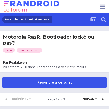
Androphones à venir et rumeurs
Motorola RazR, Bootloader locké ou
pas?
Bein
faut demander.
Par
Fealakwen
20 octobre 2011
dans
Androphones à venir et rumeurs
Répondre à ce sujet
PRÉCÉDENT
Page 1 sur 3
SUIVANT