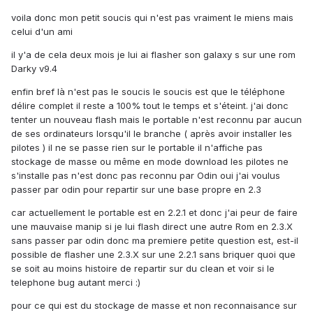
voila donc mon petit soucis qui n'est pas vraiment le miens mais
celui d'un ami
il y'a de cela deux mois je lui ai flasher son galaxy s sur une rom
Darky v9.4
enfin bref là n'est pas le soucis le soucis est que le téléphone
délire complet il reste a 100% tout le temps et s'éteint. j'ai donc
tenter un nouveau flash mais le portable n'est reconnu par aucun
de ses ordinateurs lorsqu'il le branche ( après avoir installer les
pilotes ) il ne se passe rien sur le portable il n'affiche pas
stockage de masse ou même en mode download les pilotes ne
s'installe pas n'est donc pas reconnu par Odin oui j'ai voulus
passer par odin pour repartir sur une base propre en 2.3
car actuellement le portable est en 2.2.1 et donc j'ai peur de faire
une mauvaise manip si je lui flash direct une autre Rom en 2.3.X
sans passer par odin donc ma premiere petite question est, est-il
possible de flasher une 2.3.X sur une 2.2.1 sans briquer quoi que
se soit au moins histoire de repartir sur du clean et voir si le
telephone bug autant merci :)
pour ce qui est du stockage de masse et non reconnaisance sur