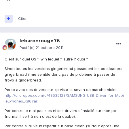
Citer
lebaronrouge76
Posté(e)
21 octobre 2011
C'est sur quel OS ? win lequel ? autre ? quoi ?
Sinon toutes les versions gingerbread possèdent les bootloaders
gingerbread il me semble donc pas de problème à passer de
froyo à gingerbread...
Perso avec ces drivers sur xp vista et seven ca marche nickel :
http://dl.dropbox.com/u/43535123/SAMSUNG_USB_Driver_for_Mobi
le_Phones_x86.rar
Par contre je n'ai pas kies ni ses drivers d'installé sur mon pc
(normal il sert à rien c'est de la daube)....
Par contre si tu veux repartir sur base clean (surtout après une