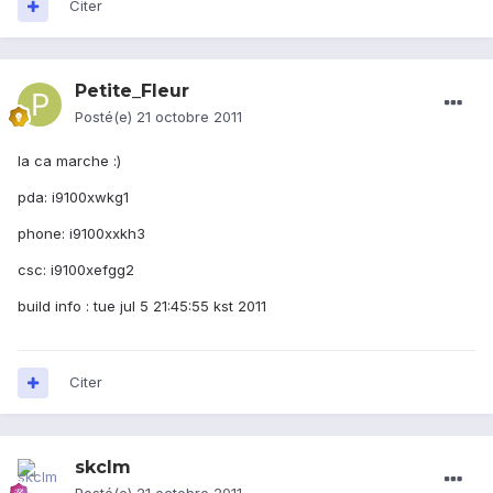
Citer
Petite_Fleur
Posté(e)
21 octobre 2011
la ca marche :)
pda: i9100xwkg1
phone: i9100xxkh3
csc: i9100xefgg2
build info : tue jul 5 21:45:55 kst 2011
Citer
skclm