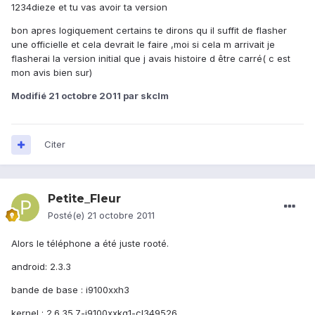
1234dieze et tu vas avoir ta version
bon apres logiquement certains te dirons qu il suffit de flasher
une officielle et cela devrait le faire ,moi si cela m arrivait je
flasherai la version initial que j avais histoire d être carré( c est
mon avis bien sur)
Modifié
21 octobre 2011
par skclm
Citer
Petite_Fleur
Posté(e)
21 octobre 2011
Alors le téléphone a été juste rooté.
android: 2.3.3
bande de base : i9100xxh3
kernel : 2.6.35.7-i9100xxkg1-cl349526