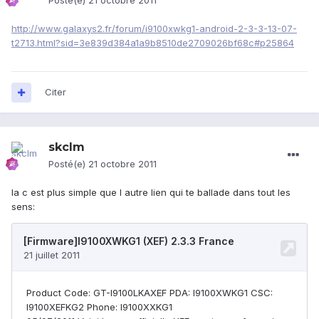
Posté(e)
21 octobre 2011
http://www.galaxys2.fr/forum/i9100xwkg1-android-2-3-3-13-07-
t2713.html?sid=3e839d384a1a9b8510de2709026bf68c#p25864
Citer
skclm
Posté(e)
21 octobre 2011
la c est plus simple que l autre lien qui te ballade dans tout les
sens: