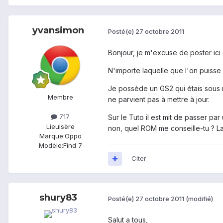
yvansimon
Posté(e)
27 octobre 2011
Bonjour, je m'excuse de poster ici 
N'importe laquelle que l'on puisse l
Je possède un GS2 qui étais sous 
Membre
ne parvient pas à mettre à jour.
717
Sur le Tuto il est mit de passer pa
Lieu
Isère
non, quel ROM me conseille-tu ? La
Marque:
Oppo
Modèle:
Find 7
Citer
shury83
Posté(e)
27 octobre 2011
(modifié)
Salut a tous,