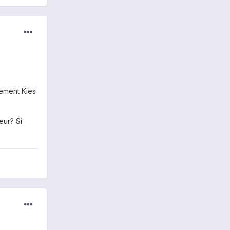
sement Kies
eur? Si