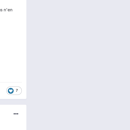
us n'en
7