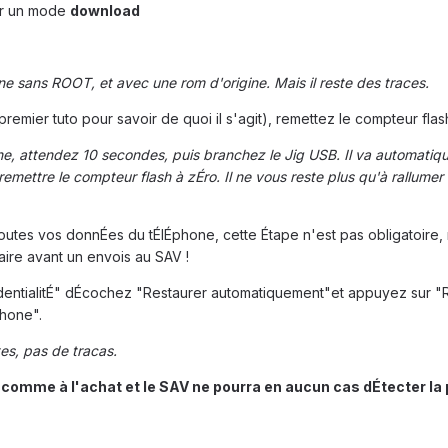
ser un mode
download
e sans ROOT, et avec une rom d'origine. Mais il reste des traces.
premier tuto pour savoir de quoi il s'agit), remettez le compteur flas
one, attendez 10 secondes, puis branchez le Jig USB. Il va automati
ettre le compteur flash à zÉro. Il ne vous reste plus qu'à rallumer
toutes vos donnÉes du tÉlÉphone, cette Étape n'est pas obligatoire, 
aire avant un envois au SAV !
identialitÉ" dÉcochez "Restaurer automatiquement"et appuyez sur "
phone".
es, pas de tracas.
comme à l'achat et le SAV ne pourra en aucun cas dÉtecter la