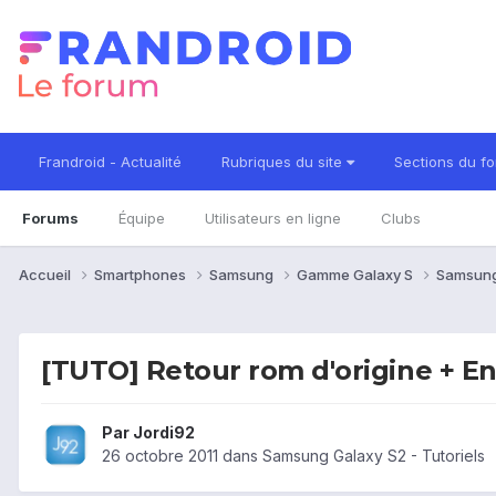
Frandroid - Actualité
Rubriques du site
Sections du f
Forums
Équipe
Utilisateurs en ligne
Clubs
Accueil
Smartphones
Samsung
Gamme Galaxy S
Samsung
[TUTO] Retour rom d'origine + E
Par
Jordi92
26 octobre 2011
dans
Samsung Galaxy S2 - Tutoriels