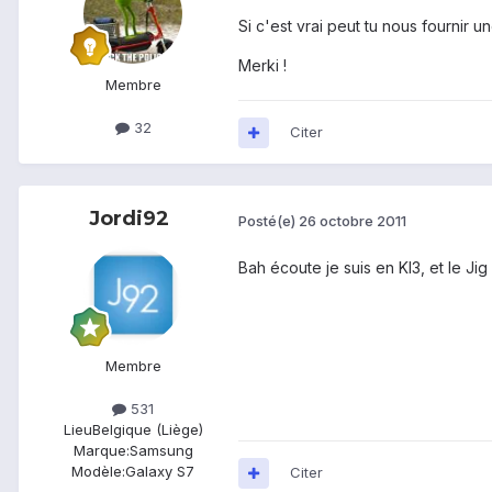
Si c'est vrai peut tu nous fournir un
Merki !
Membre
32
Citer
Jordi92
Posté(e)
26 octobre 2011
Bah écoute je suis en KI3, et le Jig
Membre
531
Lieu
Belgique (Liège)
Marque:
Samsung
Modèle:
Galaxy S7
Citer