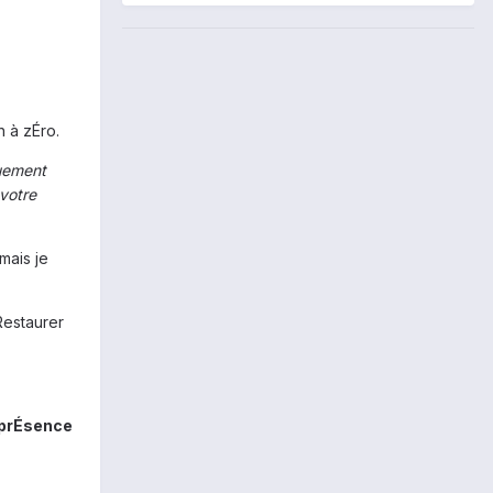
h à zÉro.
quement
 votre
mais je
Restaurer
 prÉsence