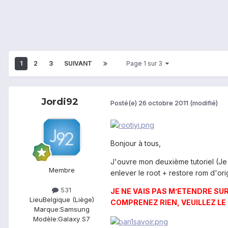
1
2
3
SUIVANT
Page 1 sur 3
Jordi92
Posté(e)
26 octobre 2011
(modifié)
Bonjour à tous,
J'ouvre mon deuxième tutoriel (Je
Membre
enlever le root + restore rom d'orig
531
JE NE VAIS PAS M’ETENDRE SU
Lieu
Belgique (Liège)
COMPRENEZ RIEN, VEUILLEZ LE 
Marque:
Samsung
Modèle:
Galaxy S7