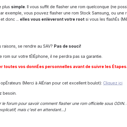
de plus
simple
. Il vous suffit de flasher une rom quelconque (ne pos
. Par exemple, vous pouvez flasher une rom Stock Samsung, ou une 
et donc ...
elles vous enlèveront votre root
si vous les flashÉs (M
s raisons, se rendre au SAV?
Pas de souci!
 rom sur votre tÉlÉphone, il ne perdra pas sa garantie.
r toutes vos donnÉes personnelles avant de suivre les Étapes
s opÉrateurs (Merci à AlÉrian pour cet excellent boulot):
Cliquez ici
z besoin.
ur le forum pour savoir comment flasher une rom officielle sous ODIN. 
xplicatif, mais c'est en attendant...)