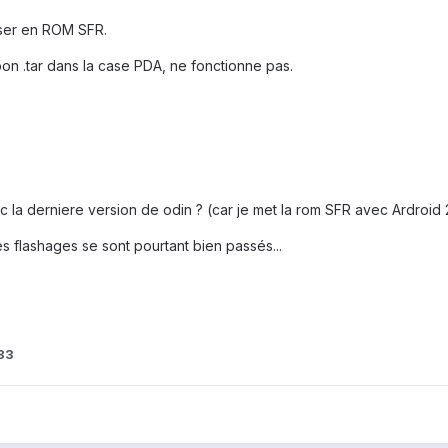
sser en ROM SFR.
bon .tar dans la case PDA, ne fonctionne pas.
ec la derniere version de odin ? (car je met la rom SFR avec Ardroid 
es flashages se sont pourtant bien passés...
83