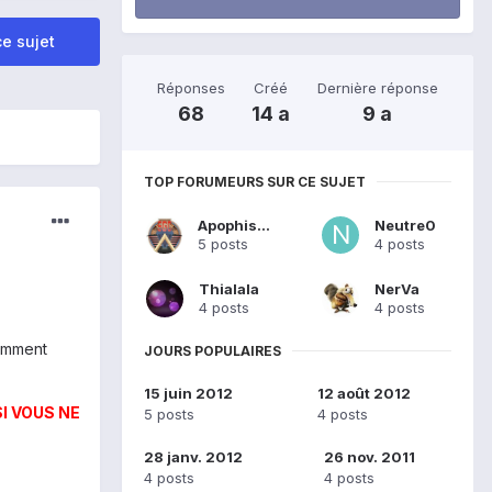
e sujet
Réponses
Créé
Dernière réponse
68
14 a
9 a
TOP FORUMEURS SUR CE SUJET
Apophis29
Neutre0
5 posts
4 posts
Thialala
NerVa
4 posts
4 posts
comment
JOURS POPULAIRES
15 juin 2012
12 août 2012
I VOUS NE
5 posts
4 posts
28 janv. 2012
26 nov. 2011
4 posts
4 posts