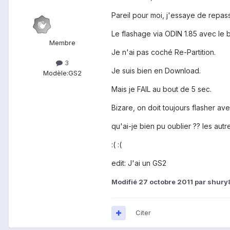
Pareil pour moi, j'essaye de repa
Le flashage via ODIN 1.85 avec le 
Membre
Je n'ai pas coché Re-Partition.
3
Je suis bien en Download.
Modèle:
GS2
Mais je FAIL au bout de 5 sec.
Bizare, on doit toujours flasher av
qu'ai-je bien pu oublier ?? les autr
:( :(
edit: J'ai un GS2
Modifié
27 octobre 2011
par shury
Citer