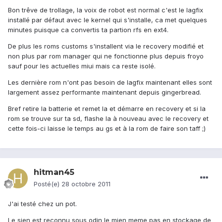
Bon trêve de trollage, la voix de robot est normal c'est le lagfix
installé par défaut avec le kernel qui s'installe, ca met quelques
minutes puisque ca convertis ta partion rfs en ext4.
De plus les roms customs s'installent via le recovery modifié et
non plus par rom manager qui ne fonctionne plus depuis froyo
sauf pour les actuelles miui mais ca reste isolé.
Les dernière rom n'ont pas besoin de lagfix maintenant elles sont
largement assez performante maintenant depuis gingerbread.
Bref retire la batterie et remet la et démarre en recovery et si la
rom se trouve sur ta sd, flashe la à nouveau avec le recovery et
cette fois-ci laisse le temps au gs et à la rom de faire son taff ;)
hitman45
Posté(e)
28 octobre 2011
J'ai testé chez un pot.
Le sien est reconnu sous odin le mien meme pas en stockage de