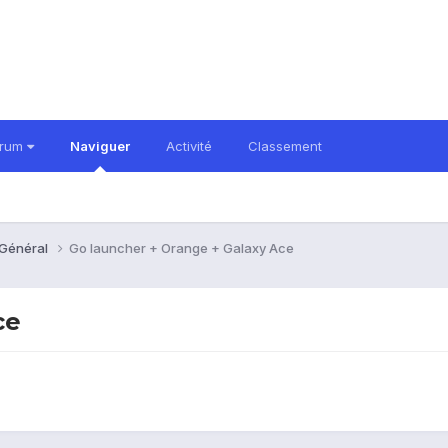
orum
Naviguer
Activité
Classement
 Général
Go launcher + Orange + Galaxy Ace
ce