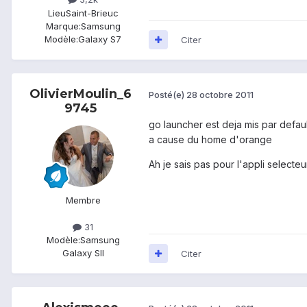
Lieu
Saint-Brieuc
Marque:
Samsung
Modèle:
Galaxy S7
Citer
OlivierMoulin_6
Posté(e)
28 octobre 2011
9745
go launcher est deja mis par defaul
a cause du home d'orange
Ah je sais pas pour l'appli selecteu
Membre
31
Modèle:
Samsung
Galaxy SII
Citer