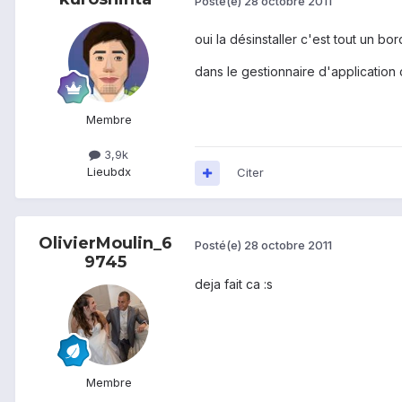
Posté(e)
28 octobre 2011
oui la désinstaller c'est tout un bor
dans le gestionnaire d'application
Membre
3,9k
Lieu
bdx
Citer
OlivierMoulin_6
Posté(e)
28 octobre 2011
9745
deja fait ca :s
Membre