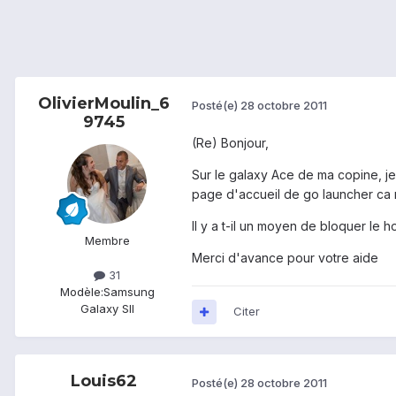
OlivierMoulin_6
Posté(e)
28 octobre 2011
9745
(Re) Bonjour,
Sur le galaxy Ace de ma copine, je 
page d'accueil de go launcher ca 
Il y a t-il un moyen de bloquer le
Membre
Merci d'avance pour votre aide
31
Modèle:
Samsung
Galaxy SII
Citer
Louis62
Posté(e)
28 octobre 2011