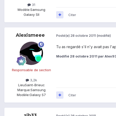
31
Modèle:
Samsung
Galaxy SII
Citer
Alexismeee
Posté(e)
28 octobre 2011
(modifié)
Tu as regardé s'il n'y avait pas l'a
Modifié
28 octobre 2011
par Alex9
Responsable de section
3,2k
Lieu
Saint-Brieuc
Marque:
Samsung
Modèle:
Galaxy S7
Citer
zib33
Posté(e)
28 octobre 2011