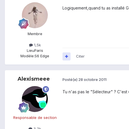
Logiquement,quand tu as installé G
Membre
1,5k
Lieu
Paris
Modèle:
S6 Edge
Citer
Alexismeee
Posté(e)
28 octobre 2011
Tu n'as pas le "Sélecteur" ? C'est
Responsable de section
3,2k