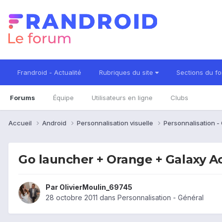
Frandroid - Actualité
Rubriques du site
Sections du f
Forums
Équipe
Utilisateurs en ligne
Clubs
Accueil
Android
Personnalisation visuelle
Personnalisation -
Go launcher + Orange + Galaxy A
Par
OlivierMoulin_69745
28 octobre 2011
dans
Personnalisation - Général