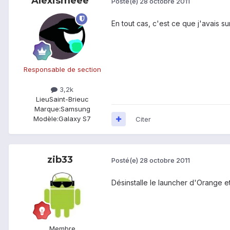
Alexismeee
Posté(e)
28 octobre 2011
En tout cas, c'est ce que j'avais su
Responsable de section
3,2k
Lieu
Saint-Brieuc
Marque:
Samsung
Modèle:
Galaxy S7
Citer
zib33
Posté(e)
28 octobre 2011
Désinstalle le launcher d'Orange et
Membre