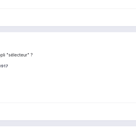
ppli "sélecteur" ?
3917