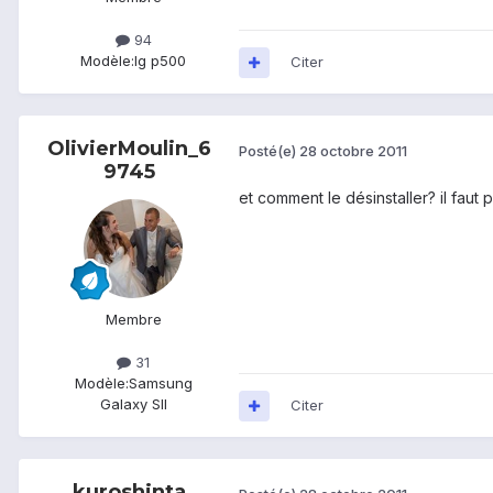
94
Modèle:
lg p500
Citer
OlivierMoulin_6
Posté(e)
28 octobre 2011
9745
et comment le désinstaller? il faut 
Membre
31
Modèle:
Samsung
Galaxy SII
Citer
kuroshinta