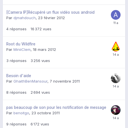
[Camera IP]Récupéré un flux vidéo sous android
Par
djmahdouch
,
23 février 2012
4
réponses
16 372
vues
Root du Wildfire
Par
MiniiClem
,
18 mars 2012
3
réponses
3 256
vues
Besoin d'aide
Par
GhaithBenMansour
,
7 novembre 2011
8
réponses
2 694
vues
pas beaucoup de son pour les notification de message
Par
benoitgo
,
23 octobre 2011
9
réponses
6 172
vues