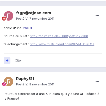
frgp@stjean.com
Posté(e)
7 novembre 2011
sortie d'une
XWKJ3
Source du sujet :
http://forum.xda-dev...80#post19127980
telechargement :
http://www.multiupload.com/9HVMTCQTCT
Citer
Raphy511
Posté(e)
8 novembre 2011
Pourquoi s’intéresser à une XEN alors qu'il y a une XEF dédiée à
la France?