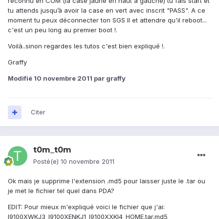
reconnu en COM (la case jaune en haut à gauche) tu fais start et
tu attends jusqu’à avoir la case en vert avec inscrit "PASS". A ce
moment tu peux déconnecter ton SGS II et attendre qu'il reboot...
c'est un peu long au premier boot !.
Voilà..sinon regardes les tutos c'est bien expliqué !.
Graffy
Modifié
10 novembre 2011
par graffy
Citer
t0m_t0m
Posté(e)
10 novembre 2011
Ok mais je supprime l'extension .md5 pour laisser juste le .tar ou
je met le fichier tel quel dans PDA?
EDIT: Pour mieux m'expliqué voici le fichier que j'ai:
I9100XWKJ3_I9100XENKJ1_I9100XXKI4_HOME.tar.md5