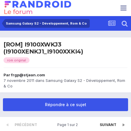
Samsung Galaxy S2 - Développement, Rom & Co
[ROM] I9100XWKJ3
(I9100XENKJ1_I9100XXKI4)
rom original
Par
frgp@stjean.com
7 novembre 2011
dans
Samsung Galaxy S2 - Développement, Rom
& Co
Répondre à ce sujet
PRÉCÉDENT
Page 1 sur 2
SUIVANT