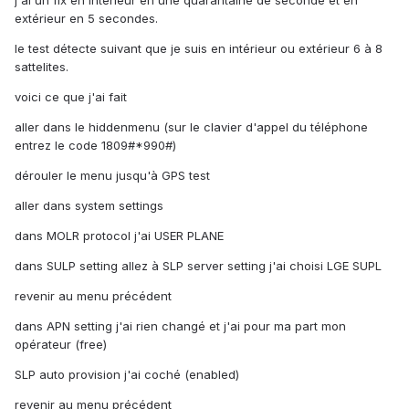
j'ai un fix en intérieur en une quarantaine de seconde et en
extérieur en 5 secondes.
le test détecte suivant que je suis en intérieur ou extérieur 6 à 8
sattelites.
voici ce que j'ai fait
aller dans le hiddenmenu (sur le clavier d'appel du téléphone
entrez le code 1809#*990#)
dérouler le menu jusqu'à GPS test
aller dans system settings
dans MOLR protocol j'ai USER PLANE
dans SULP setting allez à SLP server setting j'ai choisi LGE SUPL
revenir au menu précédent
dans APN setting j'ai rien changé et j'ai pour ma part mon
opérateur (free)
SLP auto provision j'ai coché (enabled)
revenir au menu précédent