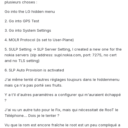
plusieurs choses :
Go into the LG hidden menu
2. Go into GPS Test
3. Go into System Settings
4. MOLR Protocol (is set to User-Plane)
5. SULP Setting -> SLP Server Setting, I created a new one for the
nokia servers (slp address: supl.nokia.com, port: 7275, no cert
and no TLS setting)
6. SLP Auto Provision is activated
J'ai même tenté d'autres réglages toujours dans le hiddenmenu
mais ça n'a pas porté ses fruits.
Y a t'il d'autres paramètres a configurer qui m'auraient échappé
?
J'ai vu un autre tuto pour le Fix, mais qui nécessitait de RooT le
Téléphone.... Dois je le tenter ?
Vu que la rom est encore fraîche le root est un peu compliqué a