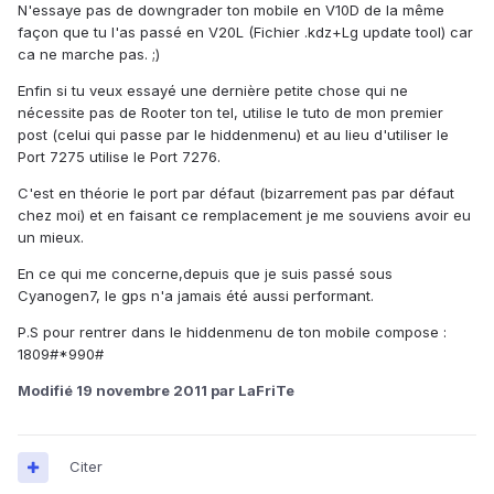
N'essaye pas de downgrader ton mobile en V10D de la même
façon que tu l'as passé en V20L (Fichier .kdz+Lg update tool) car
ca ne marche pas. ;)
Enfin si tu veux essayé une dernière petite chose qui ne
nécessite pas de Rooter ton tel, utilise le tuto de mon premier
post (celui qui passe par le hiddenmenu) et au lieu d'utiliser le
Port 7275 utilise le Port 7276.
C'est en théorie le port par défaut (bizarrement pas par défaut
chez moi) et en faisant ce remplacement je me souviens avoir eu
un mieux.
En ce qui me concerne,depuis que je suis passé sous
Cyanogen7, le gps n'a jamais été aussi performant.
P.S pour rentrer dans le hiddenmenu de ton mobile compose :
1809#*990#
Modifié
19 novembre 2011
par LaFriTe
Citer