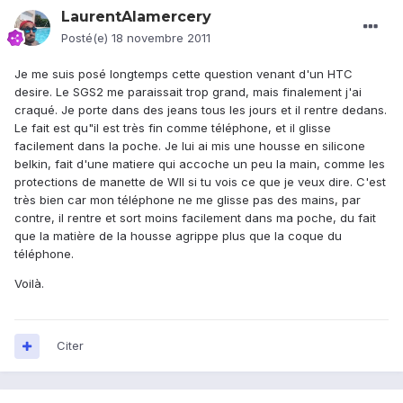
LaurentAlamercery
Posté(e)
18 novembre 2011
Je me suis posé longtemps cette question venant d'un HTC
desire. Le SGS2 me paraissait trop grand, mais finalement j'ai
craqué. Je porte dans des jeans tous les jours et il rentre dedans.
Le fait est qu"il est très fin comme téléphone, et il glisse
facilement dans la poche. Je lui ai mis une housse en silicone
belkin, fait d'une matiere qui accoche un peu la main, comme les
protections de manette de WII si tu vois ce que je veux dire. C'est
très bien car mon téléphone ne me glisse pas des mains, par
contre, il rentre et sort moins facilement dans ma poche, du fait
que la matière de la housse agrippe plus que la coque du
téléphone.
Voilà.
Citer