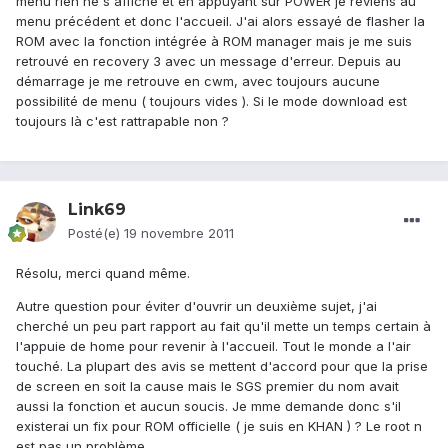
menu rien ne s'affiche et en appuyant sur POWER je reviens au
menu précédent et donc l'accueil. J'ai alors essayé de flasher la
ROM avec la fonction intégrée à ROM manager mais je me suis
retrouvé en recovery 3 avec un message d'erreur. Depuis au
démarrage je me retrouve en cwm, avec toujours aucune
possibilité de menu ( toujours vides ). Si le mode download est
toujours là c'est rattrapable non ?
Link69
Posté(e)
19 novembre 2011
Résolu, merci quand même.
Autre question pour éviter d'ouvrir un deuxième sujet, j'ai
cherché un peu part rapport au fait qu'il mette un temps certain à
l'appuie de home pour revenir à l'accueil. Tout le monde a l'air
touché. La plupart des avis se mettent d'accord pour que la prise
de screen en soit la cause mais le SGS premier du nom avait
aussi la fonction et aucun soucis. Je mme demande donc s'il
existerai un fix pour ROM officielle ( je suis en KHAN ) ? Le root n
est pas un problème.