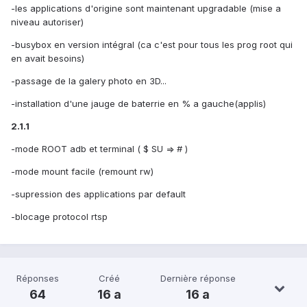
-les applications d'origine sont maintenant upgradable (mise a
niveau autoriser)
-busybox en version intégral (ca c'est pour tous les prog root qui
en avait besoins)
-passage de la galery photo en 3D...
-installation d'une jauge de baterrie en % a gauche(applis)
2.1.1
-mode ROOT adb et terminal ( $ SU => # )
-mode mount facile (remount rw)
-supression des applications par default
-blocage protocol rtsp
Réponses
Créé
Dernière réponse
64
16 a
16 a