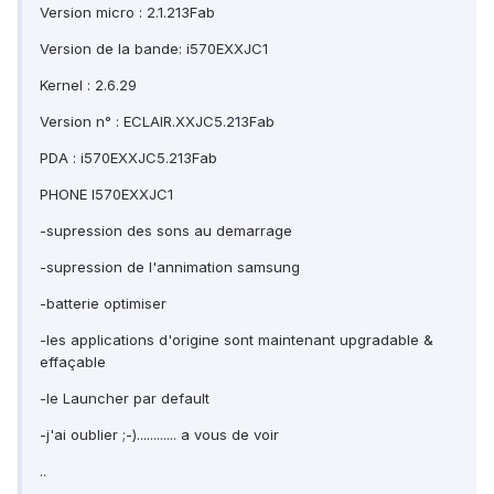
Version micro : 2.1.213Fab
Version de la bande: i570EXXJC1
Kernel : 2.6.29
Version n° : ECLAIR.XXJC5.213Fab
PDA : i570EXXJC5.213Fab
PHONE I570EXXJC1
-supression des sons au demarrage
-supression de l'annimation samsung
-batterie optimiser
-les applications d'origine sont maintenant upgradable &
effaçable
-le Launcher par default
-j'ai oublier ;-)............ a vous de voir
..