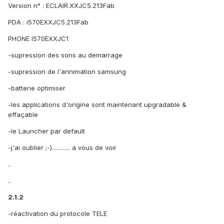
Version n° : ECLAIR.XXJC5.213Fab
PDA : i570EXXJC5.213Fab
PHONE I570EXXJC1
-supression des sons au demarrage
-supression de l'annimation samsung
-batterie optimiser
-les applications d'origine sont maintenant upgradable &
effaçable
-le Launcher par default
-j'ai oublier ;-)............ a vous de voir
..
..
2.1.2
-réactivation du protocole TELE