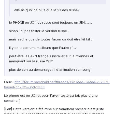
elle as quoi de plus que la 2.1 des russe?
le PHONE en JC1 les russe sont toujours en JB4.........
sinon j'ai pas tester la version russe ...
mais sache que de toutes façon ca doit être kif kif ...
il y en a pas une meilleurs que l'autre ;-)....
peut être les APN français installer sur la miennes et
manquant sur la russe ????
plus de son au démarrage ni d'animation samsung
Faux :
http://forum.samdroid.net/threads/162-Mod-LkMod-v.-2.3.2-
based-on-JC5-upd-13.03
Le phone est en JC1 et pour l'avoir testé ça fait plus d'une
semaine :)
[Edit] Cette version a été mise sur Samdroid samedi c'est juste