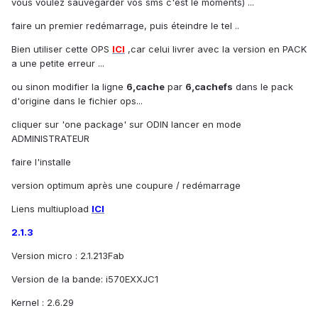
vous voulez sauvegarder vos sms c'est le moments) ...
faire un premier redémarrage, puis éteindre le tel ..
Bien utiliser cette OPS
ICI
,car celui livrer avec la version en PACK
a une petite erreur ...
ou sinon modifier la ligne
6,cache
par
6,cachefs
dans le pack
d'origine dans le fichier ops...
cliquer sur 'one package' sur ODIN lancer en mode
ADMINISTRATEUR
faire l'installe
version optimum après une coupure / redémarrage
Liens multiupload
ICI
2.1.3
Version micro : 2.1.213Fab
Version de la bande: i570EXXJC1
Kernel : 2.6.29