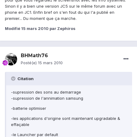
pour que vous regardiez le screenshot avec les info systèmes.
Sinon il y a bien une version JC5 sur le même forum avec un
phone en JC1. Enfin bref on s'en fout du qui l'a publié en
premier... Du moment que ça marche.
Modifié
15 mars 2010
par Zephiros
BHMath76
Posté(e)
15 mars 2010
Citation
-supression des sons au demarrage
-supression de l'annimation samsung
-batterie optimiser
-les applications d'origine sont maintenant upgradable &
effaçable
-le Launcher par default