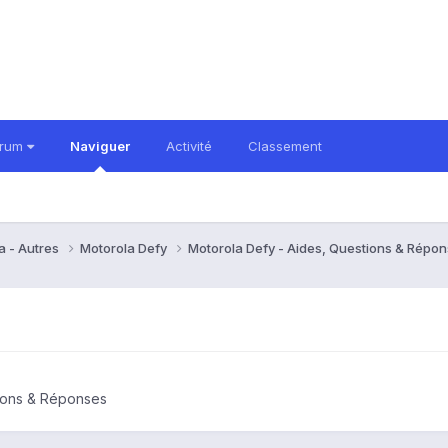
orum
Naviguer
Activité
Classement
a - Autres
Motorola Defy
Motorola Defy - Aides, Questions & Répo
tions & Réponses