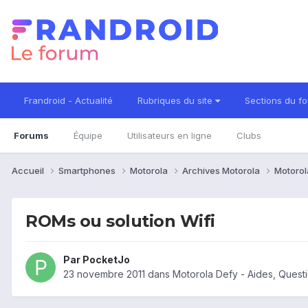
Frandroid - Actualité
Rubriques du site
Sections du f
Forums
Équipe
Utilisateurs en ligne
Clubs
Accueil
Smartphones
Motorola
Archives Motorola
Motorol
ROMs ou solution Wifi
Par
PocketJo
23 novembre 2011
dans
Motorola Defy - Aides, Ques