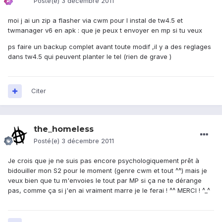
Posté(e)
3 décembre 2011
moi j ai un zip a flasher via cwm pour l instal de tw4.5 et
twmanager v6 en apk : que je peux t envoyer en mp si tu veux
ps faire un backup complet avant toute modif ,il y a des reglages
dans tw4.5 qui peuvent planter le tel (rien de grave )
Citer
the_homeless
Posté(e)
3 décembre 2011
Je crois que je ne suis pas encore psychologiquement prêt à
bidouiller mon S2 pour le moment (genre cwm et tout ^^) mais je
veux bien que tu m'envoies le tout par MP si ça ne te dérange
pas, comme ça si j'en ai vraiment marre je le ferai ! ^^ MERCI ! ^_^