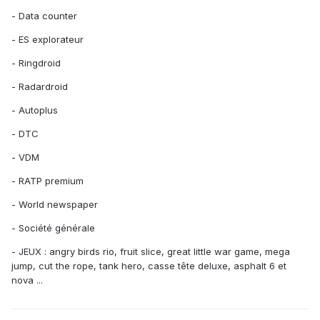
- Data counter
- ES explorateur
- Ringdroid
- Radardroid
- Autoplus
- DTC
- VDM
- RATP premium
- World newspaper
- Société générale
- JEUX : angry birds rio, fruit slice, great little war game, mega
jump, cut the rope, tank hero, casse tête deluxe, asphalt 6 et
nova ...