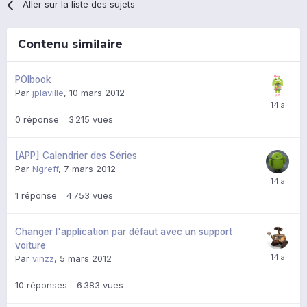
Aller sur la liste des sujets
Contenu similaire
POIbook
Par
jplaville
,
10 mars 2012
0
réponse
3 215
vues
[APP] Calendrier des Séries
Par
Ngreff
,
7 mars 2012
1
réponse
4 753
vues
Changer l'application par défaut avec un support
voiture
Par
vinzz
,
5 mars 2012
10
réponses
6 383
vues