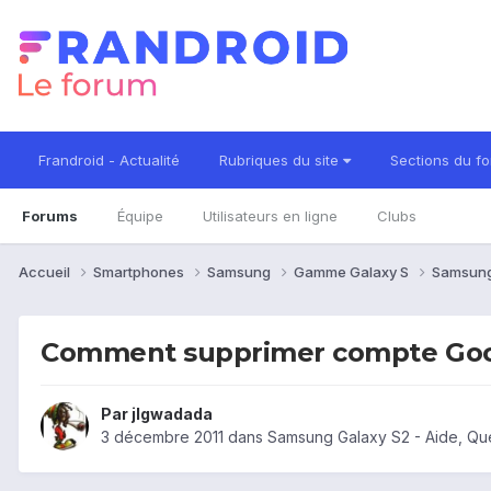
Frandroid - Actualité
Rubriques du site
Sections du f
Forums
Équipe
Utilisateurs en ligne
Clubs
Accueil
Smartphones
Samsung
Gamme Galaxy S
Samsung
Comment supprimer compte Goo
Par
jlgwadada
3 décembre 2011
dans
Samsung Galaxy S2 - Aide, Qu