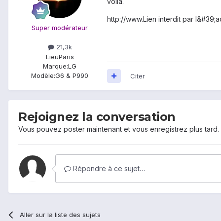
voilà.
http://www.Lien interdit par l&#3
Super modérateur
21,3k
Lieu
Paris
Marque:
LG
Modèle:
G6 & P990
Citer
Rejoignez la conversation
Vous pouvez poster maintenant et vous enregistrez plus tard
Répondre à ce sujet…
Aller sur la liste des sujets