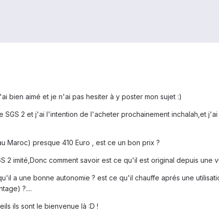
i bien aimé et je n'ai pas hesiter à y poster mon sujet :)
e SGS 2 et j'ai l'intention de l'acheter prochainement inchalah,et j'a
au Maroc) presque 410 Euro , est ce un bon prix ?
GS 2 imité,Donc comment savoir est ce qu'il est original depuis une 
 qu'il a une bonne autonomie ? est ce qu'il chauffe aprés une utilisatio
tage) ?....
ils ils sont le bienvenue là :D !