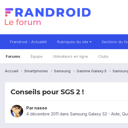
Frandroid - Actualité
Rubriques du site
Sections du f
Forums
Équipe
Utilisateurs en ligne
Clubs
Accueil
Smartphones
Samsung
Gamme Galaxy S
Samsung
Conseils pour SGS 2 !
Par
nasoo
4 décembre 2011
dans
Samsung Galaxy S2 - Aide, Qu