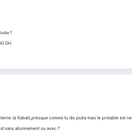
outia ?
990 DH
terne (à Rabat),presque comme tu dis joutia mais le protable est n
est sans abonnement ou avec ?