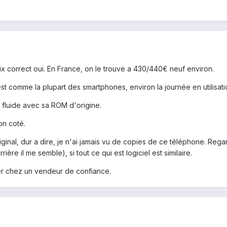
prix correct oui. En France, on le trouve a 430/440€ neuf environ.
t comme la plupart des smartphones, environ la journée en utilisation 
s fluide avec sa ROM d'origine.
n coté.
inal, dur a dire, je n'ai jamais vu de copies de ce téléphone. Regarde s
ère il me semble), si tout ce qui est logiciel est similaire.
ter chez un vendeur de confiance.