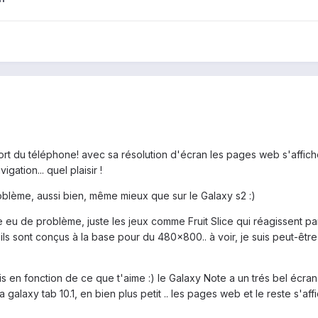
t fort du téléphone! avec sa résolution d'écran les pages web s'affic
igation... quel plaisir !
oblème, aussi bien, même mieux que sur le Galaxy s2 :)
e eu de problème, juste les jeux comme Fruit Slice qui réagissent pa
ils sont conçus à la base pour du 480x800.. à voir, je suis peut-être
s en fonction de ce que t'aime :) le Galaxy Note a un trés bel écran
a galaxy tab 10.1, en bien plus petit .. les pages web et le reste s'af