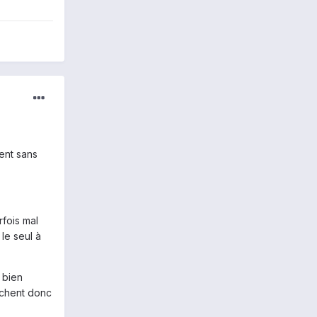
hent sans
rfois mal
 le seul à
 bien
fichent donc