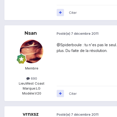
Citer
Nsan
Posté(e)
7 décembre 2011
@Spiderboule : tu n'es pas le seul.
plus. Du faite de la résolution.
Membre
690
Lieu
West Coast
Marque:
LG
Modèle:
V20
Citer
vrnxsz
Posté(e)
7 décembre 2011