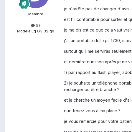
je n'arrête pas de changer d'avis
Membre
est t'il confortable pour surfer et 
53
je me dis est ce que cela vaut vra
Modèle:
Lg G3 32 go
j'ai un portable dell xps 1730, mais
surtout qu'il me serviras seulement 
et dernière question après je ne v
1) par rapport au flash player, ado
2) je souhaite un téléphone portabl
recharger ou être branché ?
et je cherche un moyen facile d'all
que feriez vous a ma place ?
je vous remercie pour votre patie
Modifié
8 décembre 2011
par djrap