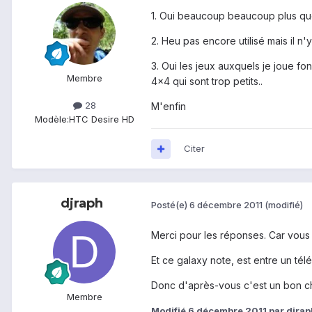
1. Oui beaucoup beaucoup plus qu
2. Heu pas encore utilisé mais il n'
3. Oui les jeux auxquels je joue fo
Membre
4x4 qui sont trop petits..
28
M'enfin
Modèle:
HTC Desire HD
Citer
djraph
Posté(e)
6 décembre 2011
(modifié)
Merci pour les réponses. Car vous 
Et ce galaxy note, est entre un tél
Donc d'après-vous c'est un bon cho
Membre
Modifié
6 décembre 2011
par djrap