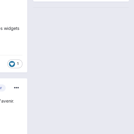
es widgets
1
ur
'avenir.