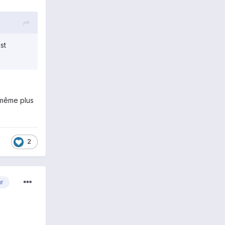
st
t même plus
2
ur