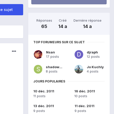
e sujet
Réponses
Créé
Dernière réponse
65
14 a
14 a
TOP FORUMEURS SUR CE SUJET
Nsan
djraph
17 posts
12 posts
shadow08
Jo Kuchly
8 posts
4 posts
JOURS POPULAIRES
10 déc. 2011
16 déc. 2011
11 posts
10 posts
13 déc. 2011
11 déc. 2011
9 posts
9 posts