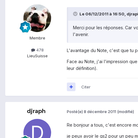
Le 06/12/2011 à 16:50, djraph
Merci pour les réponses. Car vo
l'avenir.
Membre
478
L'avantage du Note, c'est que tu p
Lieu
Suisse
Face au Note, j'ai l'impression que
leur définition).
Citer
djraph
Posté(e)
8 décembre 2011
(modifié)
Re bonjour a tous, c'est encore mo
je peux avoir le gs2 pour un peu 