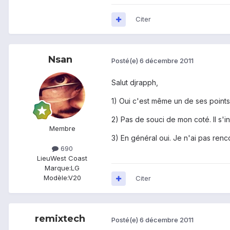
Citer
Nsan
Posté(e)
6 décembre 2011
Salut djrapph,
1) Oui c'est même un de ses points f
2) Pas de souci de mon coté. Il s'i
Membre
3) En général oui. Je n'ai pas renc
690
Lieu
West Coast
Marque:
LG
Modèle:
V20
Citer
remixtech
Posté(e)
6 décembre 2011