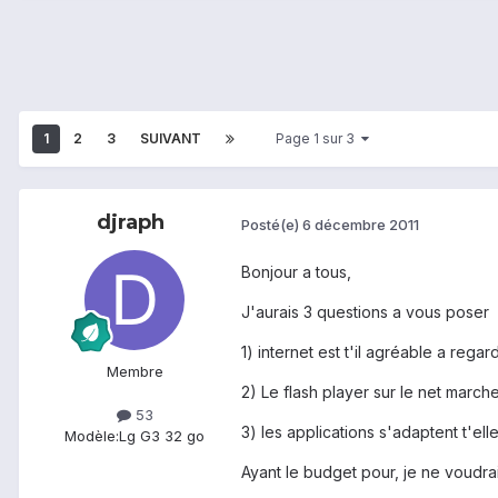
1
2
3
SUIVANT
Page 1 sur 3
djraph
Posté(e)
6 décembre 2011
Bonjour a tous,
J'aurais 3 questions a vous poser
1) internet est t'il agréable a rega
Membre
2) Le flash player sur le net march
53
3) les applications s'adaptent t'elle
Modèle:
Lg G3 32 go
Ayant le budget pour, je ne voudra