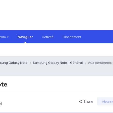
orum
Naviguer
Activité
Classement
sung Galaxy Note
Samsung Galaxy Note - Général
Aux personnes a
ote
Share
Abonn
al