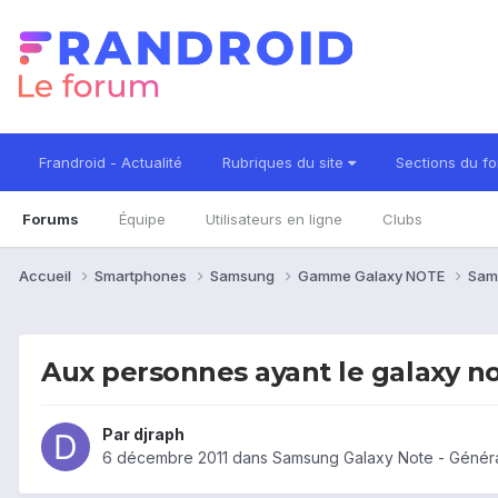
Frandroid - Actualité
Rubriques du site
Sections du f
Forums
Équipe
Utilisateurs en ligne
Clubs
Accueil
Smartphones
Samsung
Gamme Galaxy NOTE
Sam
Aux personnes ayant le galaxy n
Par
djraph
6 décembre 2011
dans
Samsung Galaxy Note - Génér