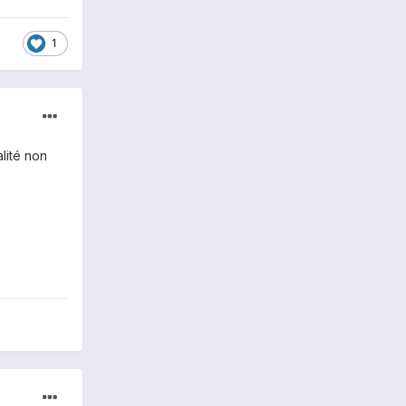
1
lité non