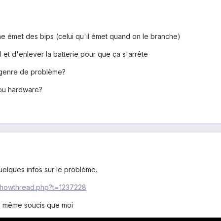
e émet des bips (celui qu'il émet quand on le branche)
l et d'enlever la batterie pour que ça s'arrête
e genre de problème?
 ou hardware?
uelques infos sur le problème.
/showthread.php?t=1237228
e même soucis que moi