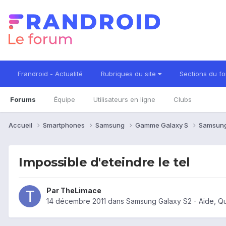
Frandroid - Actualité
Rubriques du site
Sections du f
Forums
Équipe
Utilisateurs en ligne
Clubs
Accueil
Smartphones
Samsung
Gamme Galaxy S
Samsung
Impossible d'eteindre le tel
Par
TheLimace
14 décembre 2011
dans
Samsung Galaxy S2 - Aide, Q