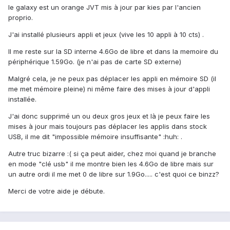
le galaxy est un orange JVT mis à jour par kies par l'ancien
proprio.
J'ai installé plusieurs appli et jeux (vive les 10 appli à 10 cts) .
Il me reste sur la SD interne 4.6Go de libre et dans la memoire du
périphérique 1.59Go. (je n'ai pas de carte SD externe)
Malgré cela, je ne peux pas déplacer les appli en mémoire SD (il
me met mémoire pleine) ni même faire des mises à jour d'appli
installée.
J'ai donc supprimé un ou deux gros jeux et là je peux faire les
mises à jour mais toujours pas déplacer les applis dans stock
USB, il me dit "impossible mémoire insuffisante" :huh: .
Autre truc bizarre :( si ça peut aider, chez moi quand je branche
en mode "clé usb" il me montre bien les 4.6Go de libre mais sur
un autre ordi il me met 0 de libre sur 1.9Go..... c'est quoi ce binzz?
Merci de votre aide je débute.