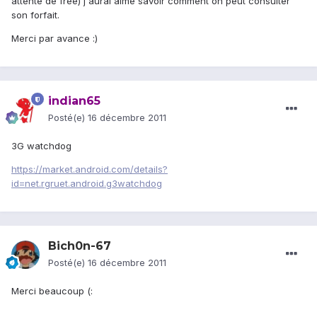
attente de free) j'aurai aimé savoir comment on peut consulter
son forfait.
Merci par avance :)
indian65
Posté(e)
16 décembre 2011
3G watchdog
https://market.android.com/details?
id=net.rgruet.android.g3watchdog
Bich0n-67
Posté(e)
16 décembre 2011
Merci beaucoup (: