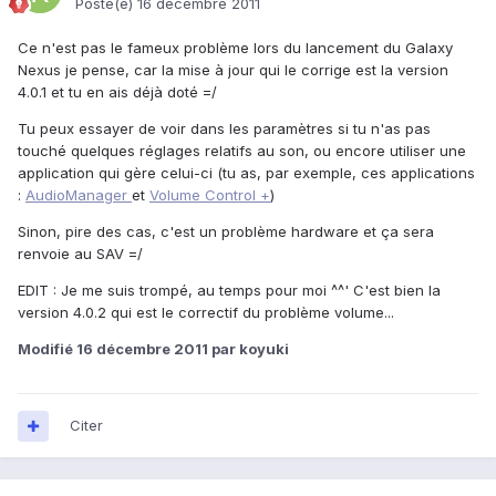
Posté(e)
16 décembre 2011
Ce n'est pas le fameux problème lors du lancement du Galaxy
Nexus je pense, car la mise à jour qui le corrige est la version
4.0.1 et tu en ais déjà doté =/
Tu peux essayer de voir dans les paramètres si tu n'as pas
touché quelques réglages relatifs au son, ou encore utiliser une
application qui gère celui-ci (tu as, par exemple, ces applications
:
AudioManager
et
Volume Control +
)
Sinon, pire des cas, c'est un problème hardware et ça sera
renvoie au SAV =/
EDIT : Je me suis trompé, au temps pour moi ^^' C'est bien la
version 4.0.2 qui est le correctif du problème volume...
Modifié
16 décembre 2011
par koyuki
Citer