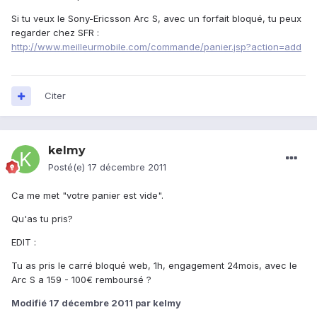
Si tu veux le Sony-Ericsson Arc S, avec un forfait bloqué, tu peux
regarder chez SFR :
http://www.meilleurmobile.com/commande/panier.jsp?action=add
Citer
kelmy
Posté(e)
17 décembre 2011
Ca me met "votre panier est vide".
Qu'as tu pris?
EDIT :
Tu as pris le carré bloqué web, 1h, engagement 24mois, avec le
Arc S a 159 - 100€ remboursé ?
Modifié
17 décembre 2011
par kelmy