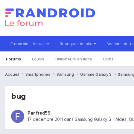
Frandroid - Actualité
Rubriques du site
Sections du f
Forums
Équipe
Utilisateurs en ligne
Clubs
Accueil
Smartphones
Samsung
Gamme Galaxy S
Samsung
bug
Par
fred59
17 décembre 2011
dans
Samsung Galaxy S - Aides, Q