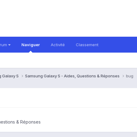
orum
Naviguer
Activité
Classement
 Galaxy S
Samsung Galaxy S - Aides, Questions & Réponses
bug
uestions & Réponses