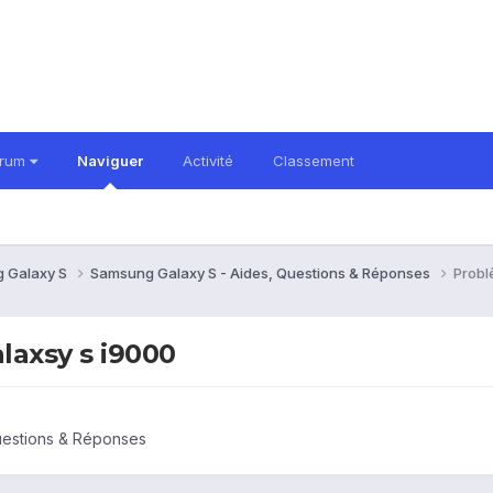
orum
Naviguer
Activité
Classement
 Galaxy S
Samsung Galaxy S - Aides, Questions & Réponses
Probl
laxsy s i9000
uestions & Réponses