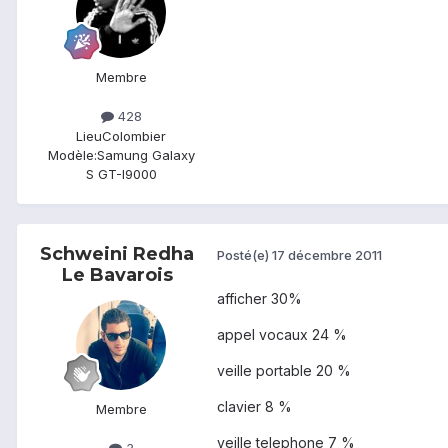
Membre
428
Lieu
Colombier
Modèle:
Samung Galaxy
S GT-I9000
Schweini Redha
Posté(e)
17 décembre 2011
Le Bavarois
afficher 30%
appel vocaux 24 %
veille portable 20 %
clavier 8 %
Membre
veille telephone 7 %
3