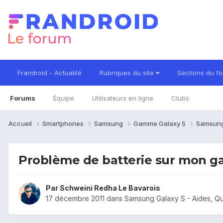
Frandroid - Actualité
Rubriques du site
Sections du f
Forums
Équipe
Utilisateurs en ligne
Clubs
Accueil
Smartphones
Samsung
Gamme Galaxy S
Samsung
Problème de batterie sur mon ga
Par
Schweini Redha Le Bavarois
17 décembre 2011
dans
Samsung Galaxy S - Aides, Q