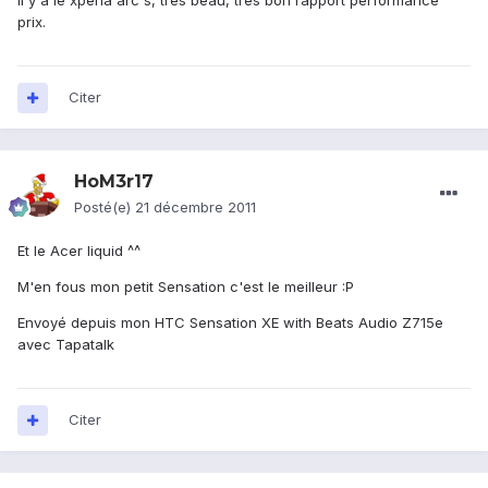
Il y a le xperia arc s, très beau, très bon rapport performance
prix.
Citer
HoM3r17
Posté(e)
21 décembre 2011
Et le Acer liquid ^^
M'en fous mon petit Sensation c'est le meilleur :P
Envoyé depuis mon HTC Sensation XE with Beats Audio Z715e
avec Tapatalk
Citer