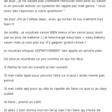
de plus , je ne savais pas comment retrouver mon post ou savoir
si on pouvait activer un systeme de rappel par mail genre " vous
avez des reponses a votre questions "
de plus ,GO je l'utilise deja , avec go locker et oui vraiment tres
bien !!!
de moiNs , je voudrais savoir BIEN mieux m'en servir pour avoir
par ex plus de batterie ( j ai telechargé easy task + easy battery
saver mais je suis pas sur d'y gagner grand chose )
je voudrais bloquer DEFINITIVEMENT des applis en arriere plan
De plus je vourdrais un pro comme toi qui me dise:
1) flashe la rom en suivant le lien suivant
2) met cette appli pour pouvoir faire ce a quoi t avais meme pas
pensé
3) met cette apli pour qu elle te rapelle de faire ce que tu as deja
oublié
4) tiens , prend un café
5) allez c bon donne moi ton tel je vais t'en faire qq chose de