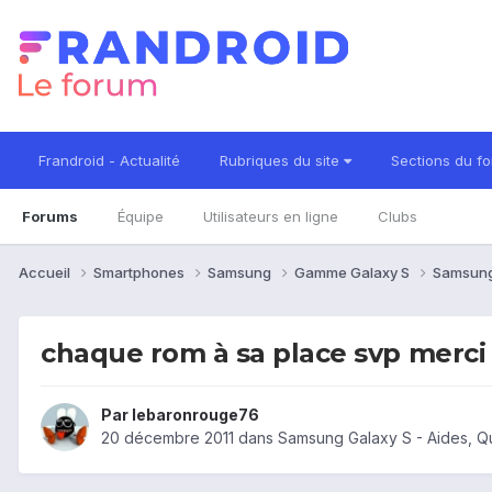
Frandroid - Actualité
Rubriques du site
Sections du f
Forums
Équipe
Utilisateurs en ligne
Clubs
Accueil
Smartphones
Samsung
Gamme Galaxy S
Samsung
chaque rom à sa place svp merci
Par
lebaronrouge76
20 décembre 2011
dans
Samsung Galaxy S - Aides, Q