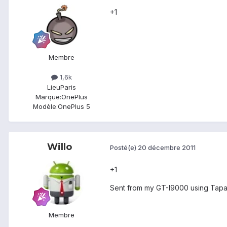
+1
Membre
1,6k
Lieu
Paris
Marque:
OnePlus
Modèle:
OnePlus 5
Willo
Posté(e)
20 décembre 2011
+1
Sent from my GT-I9000 using Tapa
Membre