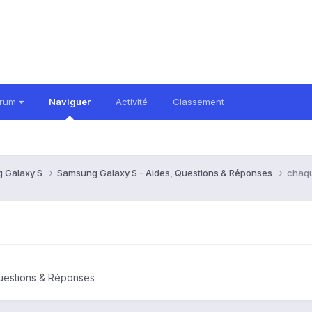
orum
Naviguer
Activité
Classement
 Galaxy S
Samsung Galaxy S - Aides, Questions & Réponses
chaqu
uestions & Réponses