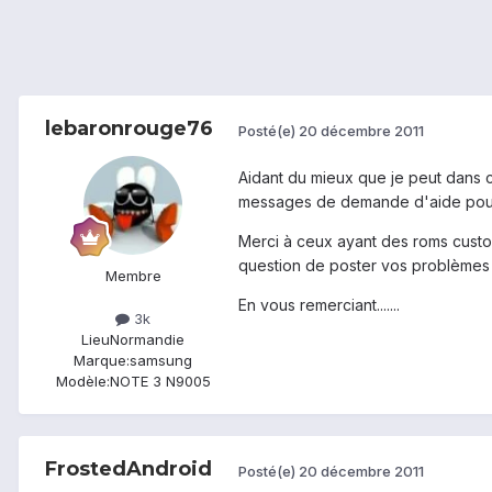
lebaronrouge76
Posté(e)
20 décembre 2011
Aidant du mieux que je peut dans 
messages de demande d'aide pour d
Merci à ceux ayant des roms custo
question de poster vos problèmes e
Membre
En vous remerciant.......
3k
Lieu
Normandie
Marque:
samsung
Modèle:
NOTE 3 N9005
FrostedAndroid
Posté(e)
20 décembre 2011