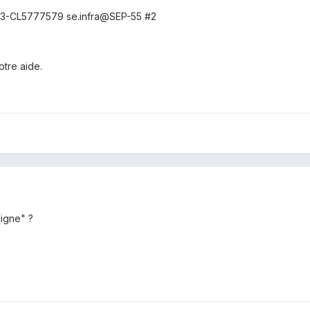
XKI3-CL5777579 se.infra@SEP-55 #2
tre aide.
ligne" ?