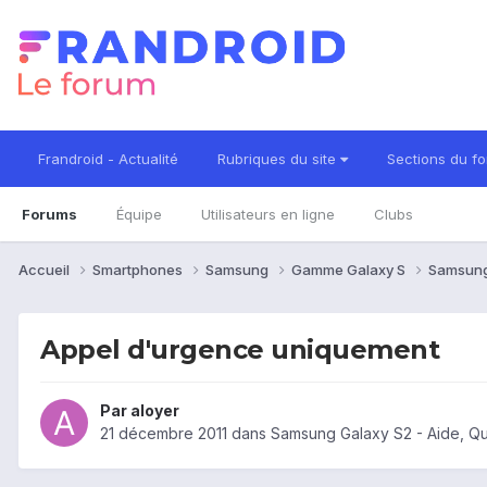
Frandroid - Actualité
Rubriques du site
Sections du f
Forums
Équipe
Utilisateurs en ligne
Clubs
Accueil
Smartphones
Samsung
Gamme Galaxy S
Samsung
Appel d'urgence uniquement
Par
aloyer
21 décembre 2011
dans
Samsung Galaxy S2 - Aide, Q