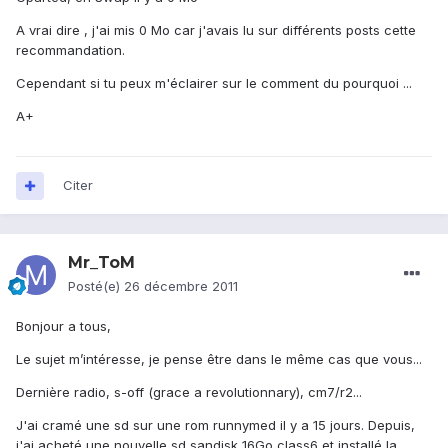
A vrai dire , j'ai mis 0 Mo car j'avais lu sur différents posts cette
recommandation.
Cependant si tu peux m'éclairer sur le comment du pourquoi ...
A+
Citer
Mr_ToM
Posté(e)
26 décembre 2011
Bonjour a tous,
Le sujet m’intéresse, je pense être dans le même cas que vous...
Dernière radio, s-off (grace a revolutionnary), cm7/r2...
J'ai cramé une sd sur une rom runnymed il y a 15 jours. Depuis,
j'ai acheté une nouvelle sd sandisk 16Go class6 et installé la