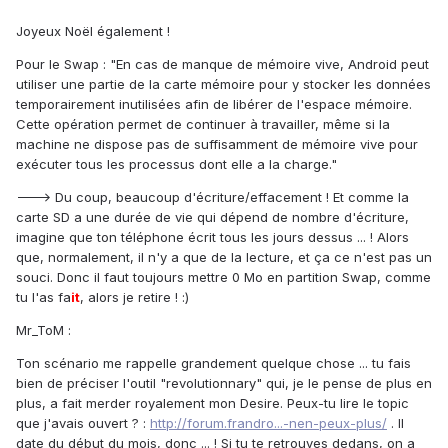
Joyeux Noël également !
Pour le Swap : "En cas de manque de mémoire vive, Android peut
utiliser une partie de la carte mémoire pour y stocker les données
temporairement inutilisées afin de libérer de l'espace mémoire.
Cette opération permet de continuer à travailler, même si la
machine ne dispose pas de suffisamment de mémoire vive pour
exécuter tous les processus dont elle a la charge."
---> Du coup, beaucoup d'écriture/effacement ! Et comme la
carte SD a une durée de vie qui dépend de nombre d'écriture,
imagine que ton téléphone écrit tous les jours dessus ... ! Alors
que, normalement, il n'y a que de la lecture, et ça ce n'est pas un
souci. Donc il faut toujours mettre 0 Mo en partition Swap, comme
tu l'as fa
it
, alors je retire ! :)
Mr_ToM :
Ton scénario me rappelle grandement quelque chose ... tu fais
bien de préciser l'outil "revolutionnary" qui, je le pense de plus en
plus, a fait merder royalement mon Desire. Peux-tu lire le topic
que j'avais ouvert ? :
http://forum.frandro...-nen-peux-plus/
. Il
date du début du mois, donc ... ! Si tu te retrouves dedans, on a