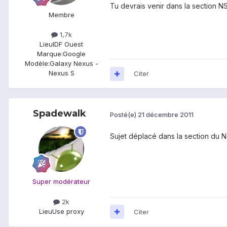
Tu devrais venir dans la section NS,
Membre
1,7k
Lieu
IDF Ouest
Marque:
Google
Modèle:
Galaxy Nexus -
Nexus S
Citer
Spadewalk
Posté(e)
21 décembre 2011
Sujet déplacé dans la section du N
Super modérateur
2k
Lieu
Use proxy
Citer