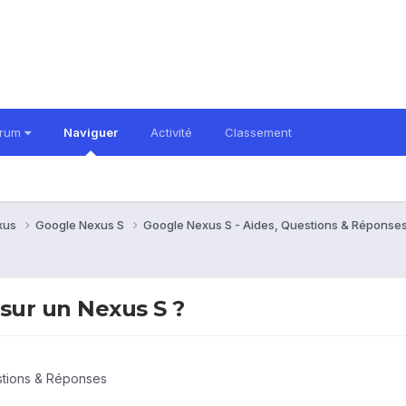
orum
Naviguer
Activité
Classement
xus
Google Nexus S
Google Nexus S - Aides, Questions & Réponse
sur un Nexus S ?
stions & Réponses