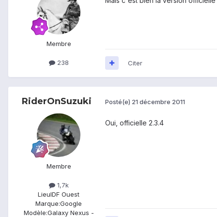
Mais c'est bien la version officiell
Membre
238
Citer
RiderOnSuzuki
Posté(e)
21 décembre 2011
Oui, officielle 2.3.4
Membre
1,7k
Lieu
IDF Ouest
Marque:
Google
Modèle:
Galaxy Nexus -