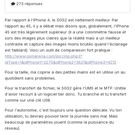
Par rapport à l'iPhone 4, le SGS2 est nettement meilleur. Par
rapport au 4S, il y a débat mais disons que, globalement, l'iPhone
4S est très légèrement supérieur (il a une colorimétrie fausse et
sors des images plus claires que la réalité mais a un meilleur
contraste et capture des images moins bruités quand l'éclairage
est faiblard). Voici un outil de comparaison fort pratique :
http://www.gsmarena.com/piccmp.php3?
idType=1&idPhone1=3275&idPhone2=3621&idPhone3=4212
Pour la taille, ma copine a des petites mains est en utilise un au
quotidient sans problèmes.
Pour le transfert de fichier, le SGS2 gére l'UMS et le MTP. Unitile
d'avoir recourt à un logiciel tier donc. Tu branche et tu transfert
comme sur une clé USB.
Pour l'autonomie, c'est toujours une question délicate. Vu ton
utilisation, tu devrais pouvoir tenir la journée sans mal. Mais
beaucoup de paramètres jouent (comme la puissance du
réseau).