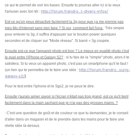
ce qui te permet de voir les bases. Ensuite tu pourras aller ici si tu veux
http://forum.frandro...t-divers-infos/
t'amuser avec ton tél :
Est-ce qu'on peux désactivé facilement la 3g pour que ça me prenne pas
mes Mo d'internet sans rien faire ? Si oui, comment fait t'ona
: Très simple
pour enlever la 3g, il suffira d'appuyer sur le bouton power quelques
secondes et de cliquer sur "Mode réseau". Si barré = 3g coupée.
Ensuite est-ce que l'appareil photo est bon ? Le mieux en qualité photo c'est
le quel entre l'iPhone et Galaxy S2?
: si tu fais de la "simple" photo, alors il te
satisfera. Si tu veux un appareil photo, c'est pas un smartphone qu'il te faut !
http://forum.frandro...sung-
(un lien qui te permettra de te faire une idée :
galaxy-s2/
)
Pour le test entre l'iphone et le Sgs2, je ne peux te dire.
Ensuite j'aurais aimer savoir si l'écran n'était pas trop grand, est ce qu'il tient
facilement dans la main sachant que je n'ai pas des grosses mains. ?
: C'est une question de goût et de couleur ce que tu demandes, je te conseil
d'aller dans un magasin et de le prendre dans tes mains pour te faire une
réelle idée là-dessus.