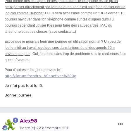
Pour mettre des musiques et des photos dans le téléphone est ce qu'on
peux passer directement par l'ordinateur ou on n'est obligé de passer par un
logiciel comme l'iPhone
: Oui, il sera accessible comme un "DD externe". Tu
pourras naviguer dans ton téléphone comme sur tes disques durs.
Tu
pourras cependant utiliser Kies pour faire des sauvegardes, MAJ du
téléphone et autres choses (save contacts ...)
Est ce que je pourrais tenir une journée en utilisation normal ? Un peu de
jeu le midi au travail, quelque sms dans la journée et des appels 20m
environ par jour
: Oui, je pense sans trop de problème si tu te cantonnes à ce
que tu évoques.
Pour d'autres infos , je te renvois ici :
http://forum.frandro...A9sactiver%203g
Je n'ai pas tout lu :D.
Bonne journée.
Alex98
Posté(e)
22 décembre 2011