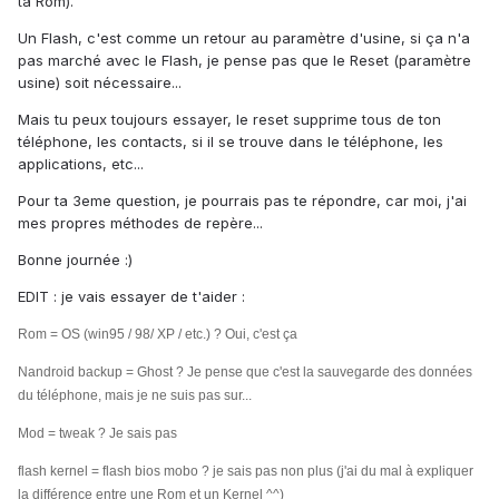
ta Rom).
Un Flash, c'est comme un retour au paramètre d'usine, si ça n'a
pas marché avec le Flash, je pense pas que le Reset (paramètre
usine) soit nécessaire...
Mais tu peux toujours essayer, le reset supprime tous de ton
téléphone, les contacts, si il se trouve dans le téléphone, les
applications, etc...
Pour ta 3eme question, je pourrais pas te répondre, car moi, j'ai
mes propres méthodes de repère...
Bonne journée :)
EDIT : je vais essayer de t'aider :
Rom = OS (win95 / 98/ XP / etc.) ? Oui, c'est ça
Nandroid backup = Ghost ? Je pense que c'est la sauvegarde des données
du téléphone, mais je ne suis pas sur...
Mod = tweak ? Je sais pas
flash kernel = flash bios mobo ? je sais pas non plus (j'ai du mal à expliquer
la différence entre une Rom et un Kernel ^^)