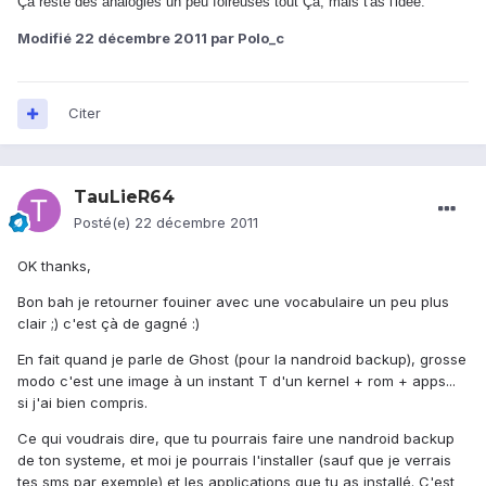
Ça reste des analogies un peu foireuses tout Ça, mais t'as l'idée.
Modifié
22 décembre 2011
par Polo_c
Citer
TauLieR64
Posté(e)
22 décembre 2011
OK thanks,
Bon bah je retourner fouiner avec une vocabulaire un peu plus
clair ;) c'est çà de gagné :)
En fait quand je parle de Ghost (pour la nandroid backup), grosse
modo c'est une image à un instant T d'un kernel + rom + apps...
si j'ai bien compris.
Ce qui voudrais dire, que tu pourrais faire une nandroid backup
de ton systeme, et moi je pourrais l'installer (sauf que je verrais
tes sms par exemple) et les applications que tu as installé. C'est