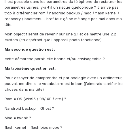
Il est possible dans les paramètres du téléphone de restaurer les
paramètres usines, y-a-t'il un risque quelconque ? J'arrive pas
trop à différencier rom / nandroid backup / mod / flash kernel /
recovery / bootmenu... bref tout çà se mélange pas mal dans ma
tête.
Mon objectif serait de revenir sur une 2.1 et de mettre une 2.2
custom (en espérant que l'appareil photo fonctionne).
Ma seconde question est :
cette démarche parait-elle bonne et/ou envisageable ?
Ma troisième question est :
Pour essayer de comprendre et par analogie avec un ordinateur,
pouvait me dire si le vocabulaire est le bon (j'aimerais clarifier les
choses dans ma tête)
Rom = OS (win95 / 98/ XP / etc.) ?
Nandroid backup = Ghost ?
Mod = tweak ?
flash kernel = flash bios mobo ?