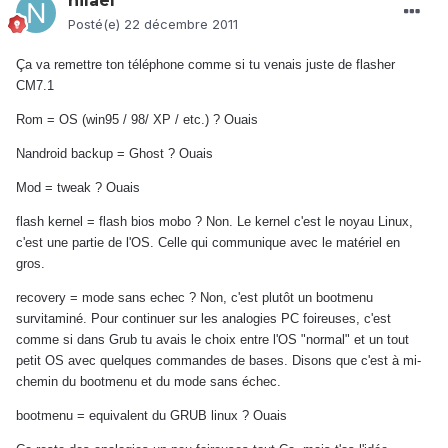
nilael
Posté(e)
22 décembre 2011
Ça va remettre ton téléphone comme si tu venais juste de flasher
CM7.1
Rom = OS (win95 / 98/ XP / etc.) ? Ouais
Nandroid backup = Ghost ? Ouais
Mod = tweak ? Ouais
flash kernel = flash bios mobo ? Non. Le kernel c'est le noyau Linux,
c'est une partie de l'OS. Celle qui communique avec le matériel en
gros.
recovery = mode sans echec ? Non, c'est plutôt un bootmenu
survitaminé. Pour continuer sur les analogies PC foireuses, c'est
comme si dans Grub tu avais le choix entre l'OS "normal" et un tout
petit OS avec quelques commandes de bases. Disons que c'est à mi-
chemin du bootmenu et du mode sans échec.
bootmenu = equivalent du GRUB linux ? Ouais