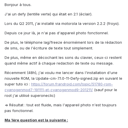
Bonjour à tous.
J'ai un defy (lentille verte) qui était en 2.1 (éclair).
Lors du Q2 2011, j'ai installé via motorola la version 2.2.2 (froyo).
Depuis ce jour là, je n'ai pas d'appareil photo fonctionnel.
De plus, le téléphone lag/freeze énormément lors de la rédaction
de sms, ou de l'écriture de texte tout simplement.
De plus, même en décochant les sons du clavier, ceux-ci restent
quand même actif à chaque redaction de texte ou message.
Récemment (48h), j'ai voulu me lancer dans l'installation d'une
nouvelle ROM, la Update-cm-7.1.0-11-Defy-signed.zip en suivant le
super tuto ici :
https://forum.frandroid.com/topic/51780-rom-
cyanogenmod7-191111-et-cyanogenmod9-201211/
(sauf pour le
root j'ai utilisé superoneclic)
=> Résultat : tout est fluide, mais l'appareil photo n'est toujours
pas fonctionnel.
Ma 1ère question est la suivante :