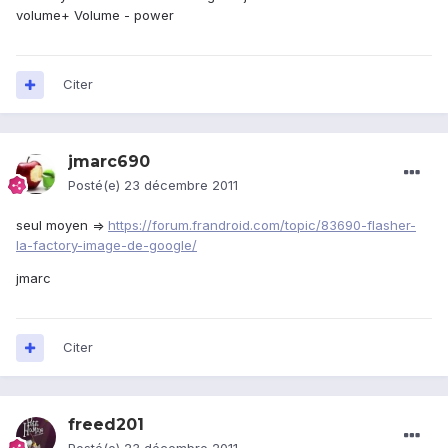
volume+ Volume - power
Citer
jmarc690
Posté(e)
23 décembre 2011
seul moyen =>
https://forum.frandroid.com/topic/83690-flasher-
la-factory-image-de-google/
jmarc
Citer
freed201