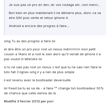
Je suis pas un pro en dev...dc vos routage etc...non merci...
Bon bein en plus maintenant il ne démarre plus, donc ca va
etre SAV puis vente et retour iphone 4.
Android a encore des progres à faire....
omg Tu as des progrès a faire lol
et dire être un pro pour root un nexus mdrrrrrrrrrr mon petit
cousin a 14ans et a root le sien alors qu"il venait de iphone il a
pas voulut m'attendre lol
si tu ne sais pas root un nexus c'est que tu ne sais rien faire le
tuto fait 3 lignes omg il y a rien de plus simple
il est revenu avec le bootloader deverouillé
lol freed ba tu as sa de - a faire ^^ change ton bootloadeur 50%
de chance que cella vienne de la
Modifié
3 février 2012
par yuri