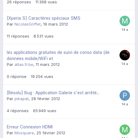
26
réponses
11 368
vues
[Xperia S] Caractères spéciaux SMS
Par
NicolasGriffet
,
19 mars 2012
11
réponses
8 531
vues
les applications gratuites de suivi de conso data (de
données mobile/WiFi et
Par
atlas.fr.be
,
11 mars 2012
0
réponse
19 204
vues
[Résolu] Bug : Application Galerie s'est arrêté...
Par
pikapat
,
28 février 2012
4
réponses
65 949
vues
Erreur Connexion HDMI
Par
Mosquare
,
25 février 2012