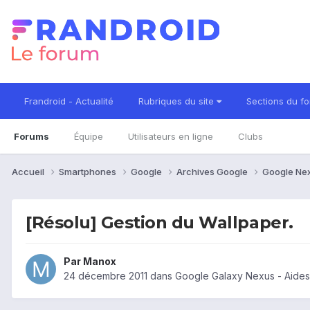
Frandroid - Actualité
Rubriques du site
Sections du f
Forums
Équipe
Utilisateurs en ligne
Clubs
Accueil
Smartphones
Google
Archives Google
Google Ne
[Résolu] Gestion du Wallpaper.
Par
Manox
24 décembre 2011
dans
Google Galaxy Nexus - Aides