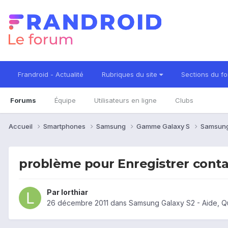
Frandroid - Actualité
Rubriques du site
Sections du f
Forums
Équipe
Utilisateurs en ligne
Clubs
Accueil
Smartphones
Samsung
Gamme Galaxy S
Samsung
problème pour Enregistrer conta
Par
lorthiar
26 décembre 2011
dans
Samsung Galaxy S2 - Aide, Q