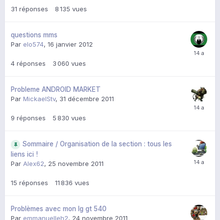
31
réponses
8 135
vues
questions mms
Par
elo574
,
16 janvier 2012
4
réponses
3 060
vues
Probleme ANDROID MARKET
Par
MickaelStv
,
31 décembre 2011
9
réponses
5 830
vues
Sommaire / Organisation de la section : tous les
liens ici !
Par
Alex62
,
25 novembre 2011
15
réponses
11 836
vues
Problèmes avec mon lg gt 540
Par
emmanuelleh2
,
24 novembre 2011